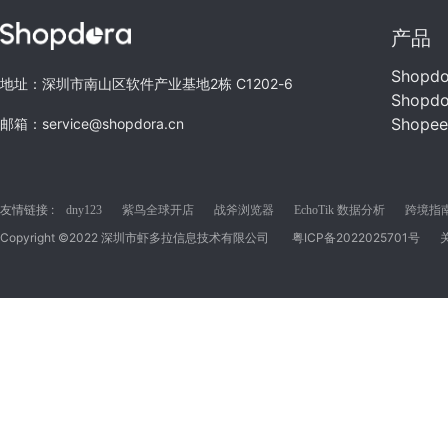
产品
Shopd
地址：深圳市南山区软件产业基地2栋 C1202-6
Shopd
Shope
邮箱：service@shopdora.cn
友情链接 :
dny123
紫鸟全球开店
战斧浏览器
EchoTik 数据分析
跨境指南C
Copyright ©2022 深圳市虾多拉信息技术有限公司
粤ICP备2022025701号