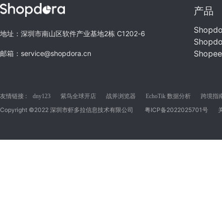
产品
Shopd
地址：深圳市南山区软件产业基地2栋 C1202-6
Shopd
Shope
邮箱：service@shopdora.cn
友情链接 :
dny123
紫鸟全球开店
战斧浏览器
EchoTik 数据分析
跨境指南C
Copyright ©2022 深圳市虾多拉信息技术有限公司
粤ICP备2022025701号