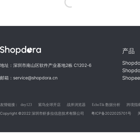
产品
Shopd
地址：深圳市南山区软件产业基地2栋 C1202-6
Shopd
Shope
邮箱：service@shopdora.cn
友情链接 :
dny123
紫鸟全球开店
战斧浏览器
EchoTik 数据分析
跨境指南C
Copyright ©2022 深圳市虾多拉信息技术有限公司
粤ICP备2022025701号