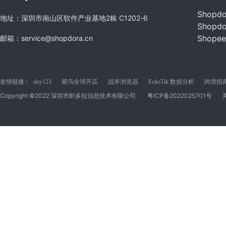
Shopd
地址：深圳市南山区软件产业基地2栋 C1202-6
Shopd
Shope
邮箱：service@shopdora.cn
友情链接 :
dny123
紫鸟全球开店
战斧浏览器
EchoTik 数据分析
跨境指南C
Copyright ©2022 深圳市虾多拉信息技术有限公司
粤ICP备2022025701号