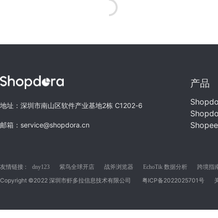
产品
Shopd
地址：深圳市南山区软件产业基地2栋 C1202-6
Shopd
Shope
邮箱：service@shopdora.cn
友情链接 :
dny123
紫鸟全球开店
战斧浏览器
EchoTik 数据分析
跨境指南C
Copyright ©2022 深圳市虾多拉信息技术有限公司
粤ICP备2022025701号