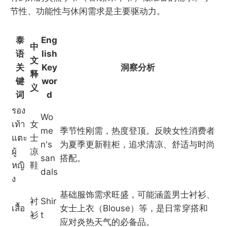
节性、功能性与休闲需求是主要驱动力。
泰
Eng
中
语
lish
文
关
Key
洞察分析
释
键
wor
义
词
d
รอง
Wo
เท้า
女
me
季节性刚需，热度登顶。反映女性消费者
แตะ
士
n's
为夏季更新鞋柜，追求清凉、舒适与时尚
ผู้
凉
san
搭配。
หญิ
鞋
dals
ง
基础服饰需求旺盛，可能涵盖男士衬衫、
衬
Shir
เสื้อ
女士上衣（Blouse）等，是日常穿搭和
衫
t
应对炎热天气的必备品。