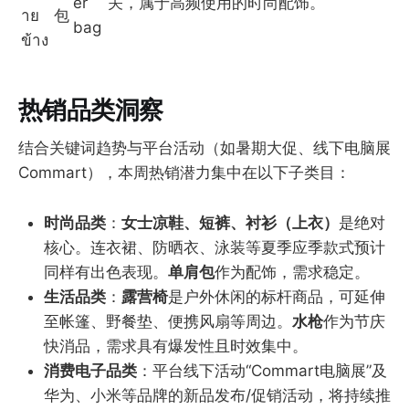
er
关，属于高频使用的时尚配饰。
าย
包
bag
ข้าง
热销品类洞察
结合关键词趋势与平台活动（如暑期大促、线下电脑展
Commart），本周热销潜力集中在以下子类目：
时尚品类
：
女士凉鞋、短裤、衬衫（上衣）
是绝对
核心。连衣裙、防晒衣、泳装等夏季应季款式预计
同样有出色表现。
单肩包
作为配饰，需求稳定。
生活品类
：
露营椅
是户外休闲的标杆商品，可延伸
至帐篷、野餐垫、便携风扇等周边。
水枪
作为节庆
快消品，需求具有爆发性且时效集中。
消费电子品类
：平台线下活动“Commart电脑展”及
华为、小米等品牌的新品发布/促销活动，将持续推