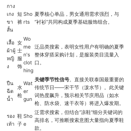
กาง
เกง
短
Sho
夏季核心单品，男女通用需求强烈，与
ขา
裤
rts
“衬衫”共同构成夏季基础服饰组合。
สั้น
Wo
เสื้อ
女
me
泛品类搜索，表明女性用户有明确的夏季
ผ้าผู้
士
n's
整体穿搭采购计划，是服装类目流量入
หญิ
服
clot
口。
ง
饰
hing
关键季节性信号
。直接关联泰国最重要的
ปืน
Wat
水
传统节日——宋干节（泼水节）。此关键
ฉีด
er
枪
词热度飙升，预示相关节庆用品（如水
นํ้า
gun
枪、防水袋、速干衣等）将进入爆发期。
泛需求搜索，但结合“凉鞋”细分关键词的
รอง
鞋
Sho
高排名，可推断搜索意图大量指向夏季鞋
เท้า
子
e
款。