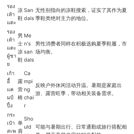
รอง
凉
San
无性别指向的凉鞋搜索，证实了其作为夏
เท้า
鞋
dals
季鞋类绝对主力的地位。
แตะ
รอง
男
Me
เท้า
士
n's
男性消费者同样在积极选购夏季鞋履，市
แตะ
凉
san
场均衡。
ผู้ชา
鞋
dals
ย
เก้า
Ca
อี้
露
mpi
反映户外休闲活动升温。暑期是家庭出
แค
营
ng
游、露营旺季，带动相关装备需求。
มป์
椅
chai
ปิ้ง
r
กระ
Sho
เป๋า
单
uld
可能与暑期出行、日常通勤或旅行搭配相
สะพ
肩