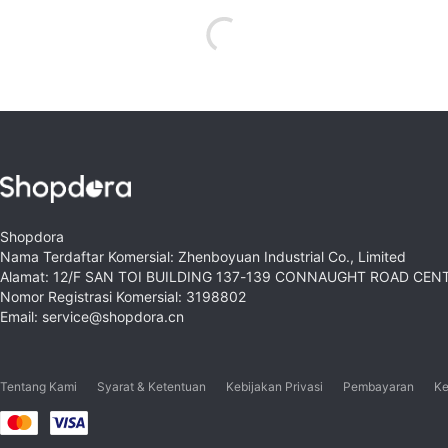
Shopdora
Nama Terdaftar Komersial: Zhenboyuan Industrial Co., Limited
Alamat: 12/F SAN TOI BUILDING 137-139 CONNAUGHT ROAD CE
Nomor Registrasi Komersial: 3198802
Email: service@shopdora.cn
Tentang Kami
Syarat & Ketentuan
Kebijakan Privasi
Pembayaran
Ke