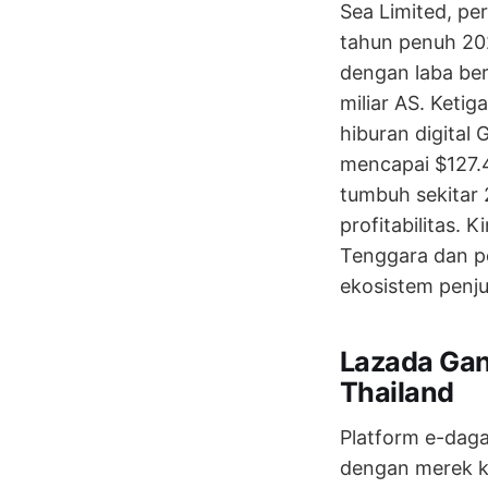
Sea Limited, pe
tahun penuh 20
dengan laba ber
miliar AS. Keti
hiburan digita
mencapai $127.
tumbuh sekitar 
profitabilitas.
Tenggara dan p
ekosistem penju
Lazada Gand
Thailand
Platform e-dag
dengan merek ka