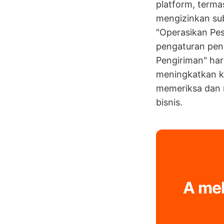
platform, terma
mengizinkan su
"Operasikan Pes
pengaturan peng
Pengiriman" har
meningkatkan k
memeriksa dan m
bisnis.
A mel