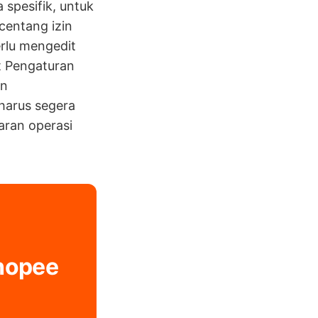
 spesifik, untuk
centang izin
rlu mengedit
it Pengaturan
an
harus segera
aran operasi
Shopee