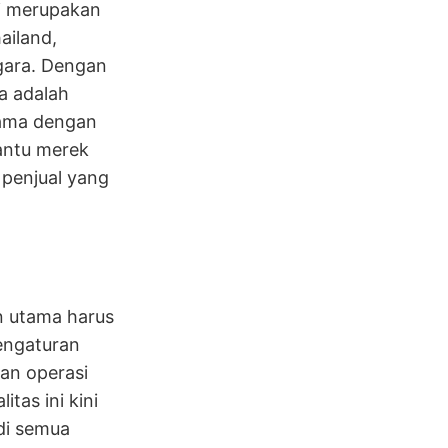
ni merupakan
ailand,
ggara. Dengan
a adalah
sama dengan
bantu merek
 penjual yang
n utama harus
Pengaturan
an operasi
tas ini kini
 di semua