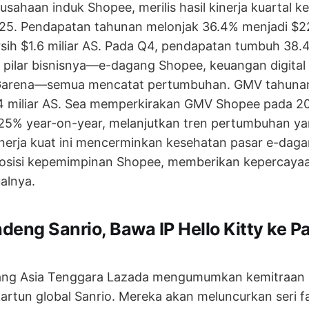
rusahaan induk Shopee, merilis hasil kinerja kuartal 
25. Pendapatan tahunan melonjak 36.4% menjadi $22
sih $1.6 miliar AS. Pada Q4, pendapatan tumbuh 38.
ga pilar bisnisnya—e-dagang Shopee, keuangan digita
l Garena—semua mencatat pertumbuhan. GMV tahuna
4 miliar AS. Sea memperkirakan GMV Shopee pada 2
25% year-on-year, melanjutkan tren pertumbuhan ya
 Kinerja kuat ini mencerminkan kesehatan pasar e-daga
osisi kepemimpinan Shopee, memberikan kepercayaa
alnya.
eng Sanrio, Bawa IP Hello Kitty ke P
ang Asia Tenggara Lazada mengumumkan kemitraan s
rtun global Sanrio. Mereka akan meluncurkan seri fa