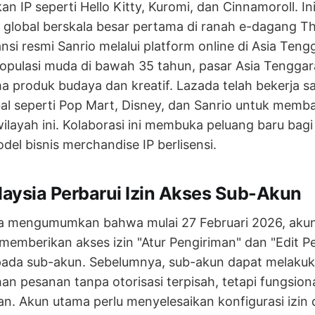
n IP seperti Hello Kitty, Kuromi, dan Cinnamoroll. I
IP global berskala besar pertama di ranah e-dagang Th
si resmi Sanrio melalui platform online di Asia Ten
populasi muda di bawah 35 tahun, pasar Asia Tenggar
a produk budaya dan kreatif. Lazada telah bekerja 
bal seperti Pop Mart, Disney, dan Sanrio untuk mem
wilayah ini. Kolaborasi ini membuka peluang baru bagi
del bisnis merchandise IP berlisensi.
aysia Perbarui Izin Akses Sub-Akun
a mengumumkan bahwa mulai 27 Februari 2026, aku
t memberikan akses izin "Atur Pengiriman" dan "Edit 
pada sub-akun. Sebelumnya, sub-akun dapat melakuk
n pesanan tanpa otorisasi terpisah, tetapi fungsionali
kan. Akun utama perlu menyelesaikan konfigurasi izin