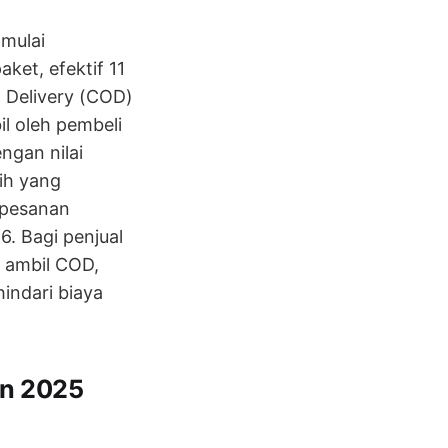
 mulai
ket, efektif 11
n Delivery (COD)
l oleh pembeli
ngan nilai
bih yang
 pesanan
. Bagi penjual
l ambil COD,
indari biaya
an 2025