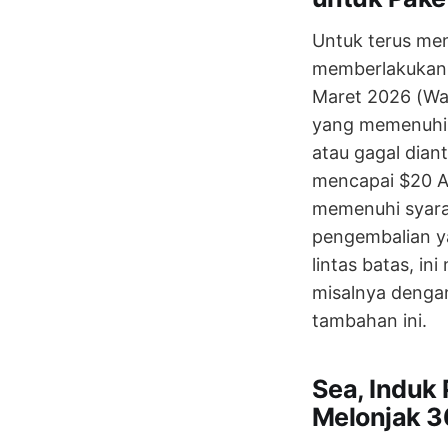
Untuk terus men
memberlakukan b
Maret 2026 (Wak
yang memenuhi s
atau gagal dian
mencapai $20 AS 
memenuhi syara
pengembalian ya
lintas batas, i
misalnya dengan
tambahan ini.
Sea, Induk
Melonjak 