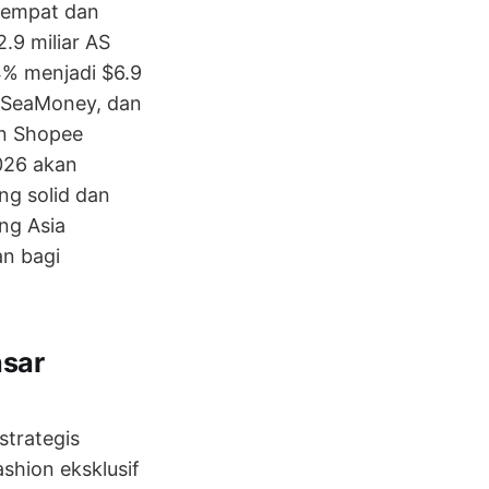
keempat dan
.9 miliar AS
4% menjadi $6.9
l SeaMoney, dan
n Shopee
026 akan
ng solid dan
ng Asia
n bagi
asar
trategis
shion eksklusif