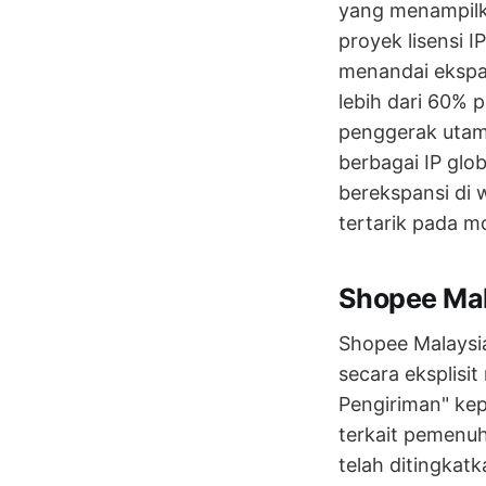
yang menampilka
proyek lisensi 
menandai ekspan
lebih dari 60% 
penggerak utam
berbagai IP glo
berekspansi di 
tertarik pada mo
Shopee Mal
Shopee Malaysi
secara eksplisi
Pengiriman" ke
terkait pemenuha
telah ditingkat