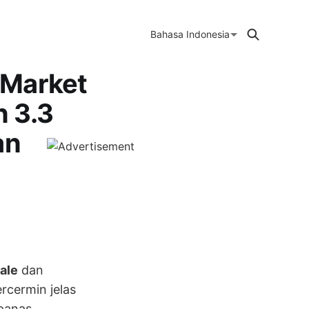
Bahasa Indonesia
 Market
 3.3
an
ale
dan
rcermin jelas
 panas