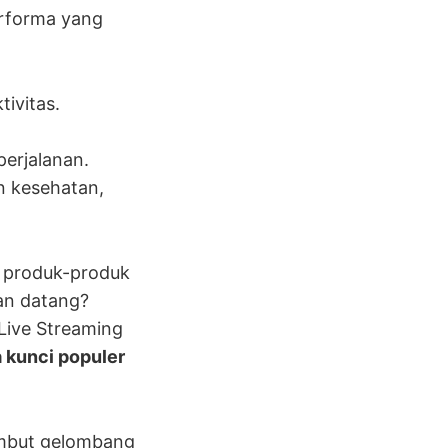
erforma yang
ivitas.
erjalanan.
n kesehatan,
h produk-produk
an datang?
Live Streaming
a kunci populer
yambut gelombang