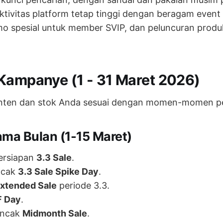
tivitas platform tetap tinggi dengan beragam event
mo spesial untuk member SVIP, dan peluncuran produk
Kampanye (1 - 31 Maret 2026)
ten dan stok Anda sesuai dengan momen-momen pen
ama Bulan (1-15 Maret)
ersiapan
3.3 Sale
.
cak
3.3 Sale Spike Day
.
xtended Sale
periode 3.3.
F Day
.
ncak
Midmonth Sale
.