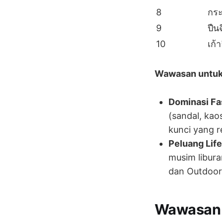
8
กระ
9
ปืนฉ
10
เก้า
Wawasan untuk 
Dominasi Fa
(sandal, kao
kunci yang 
Peluang Life
musim libura
dan Outdoor
Wawasan K