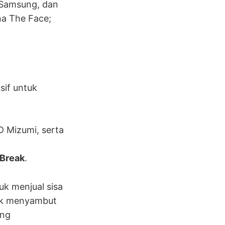
 Samsung, dan
na The Face;
sif untuk
D Mizumi, serta
Break
.
uk menjual sisa
tuk menyambut
ang