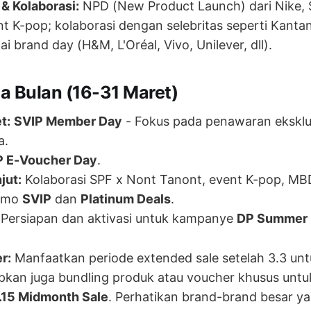
& Kolaborasi:
NPD (New Product Launch) dari Nike,
t K-pop; kolaborasi dengan selebritas seperti Kanta
i brand day (H&M, L'Oréal, Vivo, Unilever, dll).
a Bulan (16-31 Maret)
t:
SVIP Member Day
- Fokus pada penawaran eksklu
a.
 E-Voucher Day
.
jut:
Kolaborasi SPF x Nont Tanont, event K-pop, MB
romo
SVIP
dan
Platinum Deals
.
Persiapan dan aktivasi untuk kampanye
DP Summer 
r:
Manfaatkan periode extended sale setelah 3.3 unt
apkan juga bundling produk atau voucher khusus un
.15 Midmonth Sale
. Perhatikan brand-brand besar y