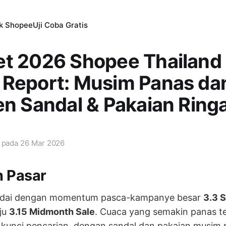
ik Shopee
Uji Coba Gratis
et 2026 Shopee Thailand
 Report: Musim Panas dan
en Sandal & Pakaian Ring
i pada
26 Mar 2026
n Pasar
andai dengan momentum pasca-kampanye besar
3.3 S
ju
3.15 Midmonth Sale
. Cuaca yang semakin panas te
 kunci pencarian, dengan sandal dan pakaian musim