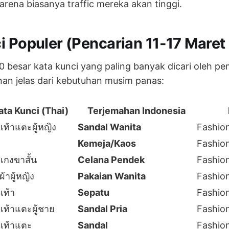
arena biasanya traffic mereka akan tinggi.
i Populer (Pencarian 11-17 Maret
10 besar kata kunci yang paling banyak dicari oleh pe
nan jelas dari kebutuhan musim panas:
ata Kunci (Thai)
Terjemahan Indonesia
เท้าแตะผู้หญิง
Sandal Wanita
Fashio
Kemeja/Kaos
Fashio
เกงขาสั้น
Celana Pendek
Fashio
อผ้าผู้หญิง
Pakaian Wanita
Fashio
เท้า
Sepatu
Fashio
เท้าแตะผู้ชาย
Sandal Pria
Fashio
เท้าแตะ
Sandal
Fashio