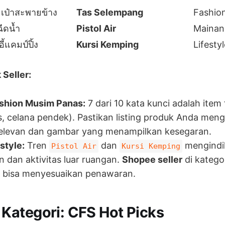
เป๋าสะพายข้าง
Tas Selempang
Fashion
ีดนํ้า
Pistol Air
Mainan
อี้แคมป์ปิ้ง
Kursi Kemping
Lifesty
Seller:
shion Musim Panas:
7 dari 10 kata kunci adalah item
s, celana pendek). Pastikan listing produk Anda me
relevan dan gambar yang menampilkan kesegaran.
style:
Tren
dan
mengindi
Pistol Air
Kursi Kemping
n dan aktivitas luar ruangan.
Shopee seller
di katego
 bisa menyesuaikan penawaran.
ategori: CFS Hot Picks