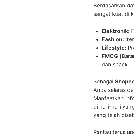
Berdasarkan da
sangat kuat di 
Elektronik:
F
Fashion:
Ite
Lifestyle:
Pr
FMCG (Baran
dan snack.
Sebagai
Shopee
Anda selaras d
Manfaatkan info
di hari-hari ya
yang telah dise
Pantau terus up