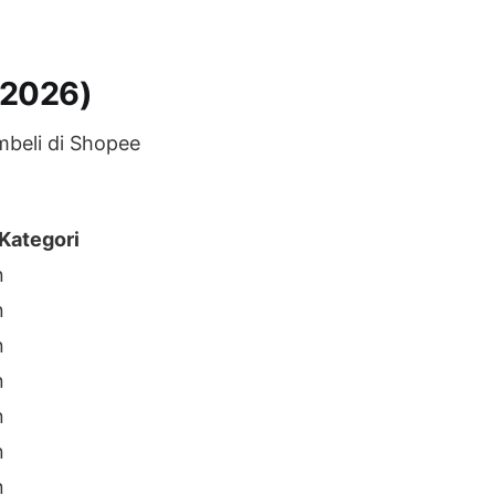
 2026)
mbeli di Shopee
Kategori
n
n
n
n
n
n
n