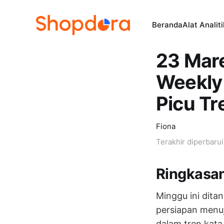
Beranda
Alat Analit
23 Mar
Weekly
Picu Tr
Fiona
Terakhir diperbaru
Ringkasa
Minggu ini dit
persiapan menu
dalam tren kata