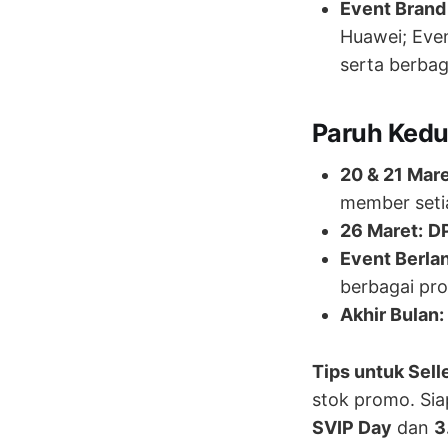
Event Brand 
Huawei; Even
serta berbaga
Paruh Kedu
20 & 21 Mare
member seti
26 Maret:
DP
Event Berlan
berbagai p
Akhir Bulan:
Tips untuk Selle
stok promo. Si
SVIP Day
dan
3