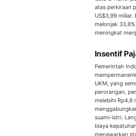
atas perkiraan p
US$3,99 miliar.
melonjak 33,8% 
meningkat menjad
Insentif P
Pemerintah Ind
mempermanenkan 
UKM, yang semul
perorangan, pe
melebihi Rp4,8 
menggabungkan 
suami-istri. L
biaya kepatuhan,
menawarkan stab