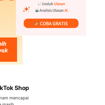
ikTok Shop
tnam mencapai
e masih