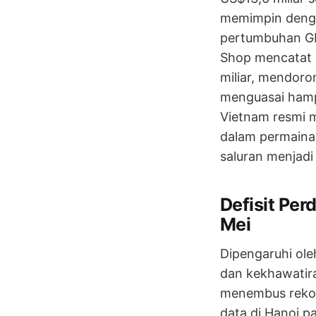
memimpin denga
pertumbuhan GM
Shop mencatat 
miliar, mendoro
menguasai hamp
Vietnam resmi 
dalam permainan 
saluran menjadi 
Defisit Per
Mei
Dipengaruhi ol
dan kekhawatira
menembus rekor 
data di Hanoi p