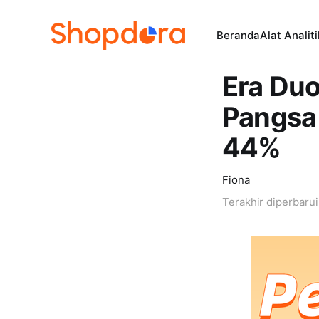
Beranda
Alat Analit
Era Du
Pangsa 
44%
Fiona
Terakhir diperbaru