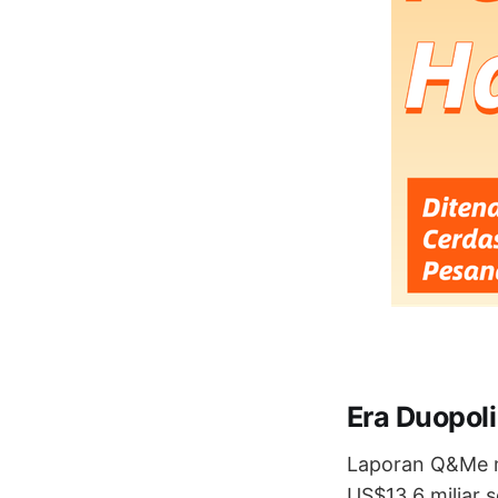
Era Duopol
Laporan Q&Me m
US$13,6 miliar 