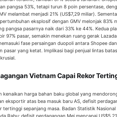
n pangsa 53%, tetapi turun 8 poin persentase, den
V melambat menjadi 21% (US$7,29 miliar). Sementar
pertumbuhan eksplosif dengan GMV melonjak 83% m
ng pangsa pasarnya naik dari 33% ke 44%. Kedua pla
ir 97% pasar, semakin menekan ruang gerak Lazada 
memasuki fase persaingan duopoli antara Shopee da
pasar yang ketat. Implikasi bagi penjual lintas batas:
krusial.
dagangan Vietnam Capai Rekor Terting
eh kenaikan harga bahan baku global yang mendorong
n eksportir atas bea masuk baru AS, defisit perdag
tertinggi sepanjang masa. Badan Statistik Nasional 
ada Rabu: defisit perdagangan Mei mencapai US$5,21 m