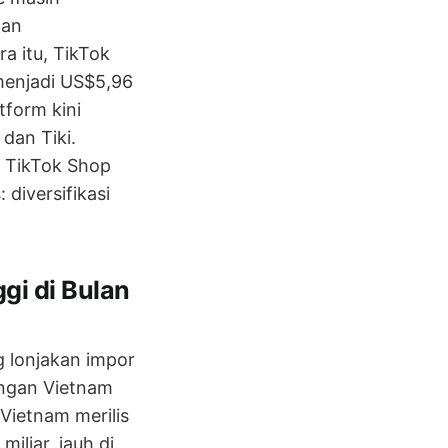
gan
a itu, TikTok
enjadi US$5,96
tform kini
dan Tiki.
n TikTok Shop
 diversifikasi
gi di Bulan
 lonjakan impor
angan Vietnam
Vietnam merilis
iliar, jauh di