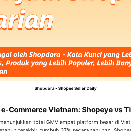
Shopdora - Shopee Seller Daily
i e-Commerce Vietnam: Shopeye vs T
enunjukkan total GMV empat platform besar di Vie
setahun terakhir, tumbuh 37% secara tahunan. Shope