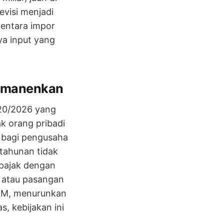
evisi menjadi
mentara impor
ya input yang
ermanenkan
 20/2026 yang
k orang pribadi
u bagi pengusaha
tahunan tidak
 pajak dengan
u atau pasangan
UKM, menurunkan
s, kebijakan ini