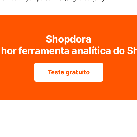
Shopdora
hor ferramenta analítica do 
Teste gratuito