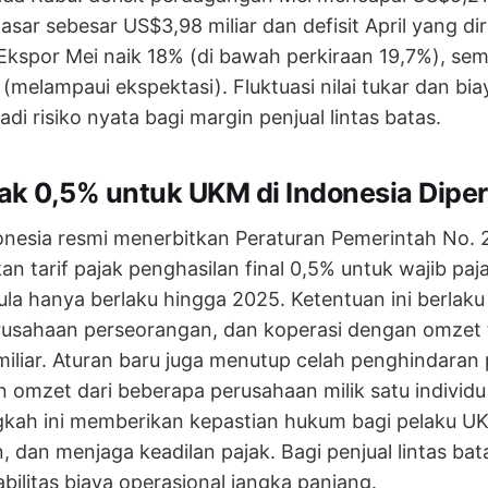
asar sebesar US$3,98 miliar dan defisit April yang dir
 Ekspor Mei naik 18% (di bawah perkiraan 19,7%), se
(melampaui ekspektasi). Fluktuasi nilai tukar dan bia
i risiko nyata bagi margin penjual lintas batas.
ajak 0,5% untuk UKM di Indonesia Dip
onesia resmi menerbitkan Peraturan Pemerintah No.
tarif pajak penghasilan final 0,5% untuk wajib paja
a hanya berlaku hingga 2025. Ketentuan ini berlak
rusahaan perseorangan, dan koperasi dengan omzet 
miliar. Aturan baru juga menutup celah penghindaran
omzet dari beberapa perusahaan milik satu individ
angkah ini memberikan kepastian hukum bagi pelaku 
 dan menjaga keadilan pajak. Bagi penjual lintas bata
ilitas biaya operasional jangka panjang.