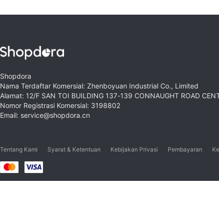
Shopdora
Nama Terdaftar Komersial: Zhenboyuan Industrial Co., Limited
Alamat: 12/F SAN TOI BUILDING 137-139 CONNAUGHT ROAD CE
Nomor Registrasi Komersial: 3198802
Email: service@shopdora.cn
Tentang Kami
Syarat & Ketentuan
Kebijakan Privasi
Pembayaran
Ke