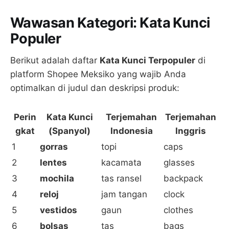
Wawasan Kategori: Kata Kunci
Populer
Berikut adalah daftar
Kata Kunci Terpopuler
di
platform Shopee Meksiko yang wajib Anda
optimalkan di judul dan deskripsi produk:
Perin
Kata Kunci
Terjemahan
Terjemahan
gkat
(Spanyol)
Indonesia
Inggris
1
gorras
topi
caps
2
lentes
kacamata
glasses
3
mochila
tas ransel
backpack
4
reloj
jam tangan
clock
5
vestidos
gaun
clothes
6
bolsas
tas
bags