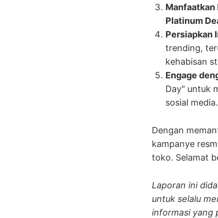
Manfaatkan 
Platinum De
Persiapkan I
trending, te
kehabisan s
Engage deng
Day" untuk 
sosial media.
Dengan memanfa
kampanye resmi
toko. Selamat b
Laporan ini did
untuk selalu m
informasi yang p