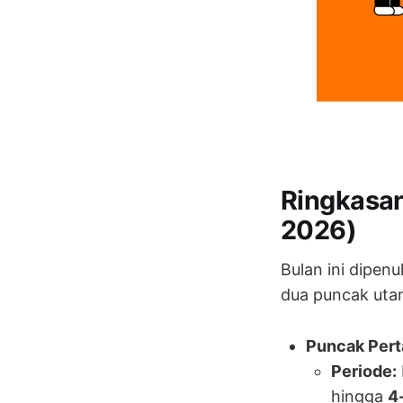
Ringkasan
2026)
Bulan ini dipen
dua puncak uta
Puncak Perta
Periode:
hingga
4