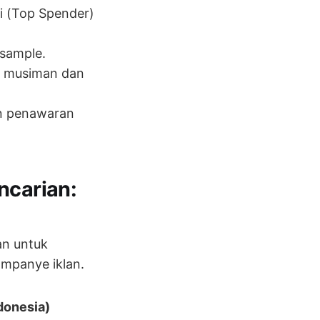
i (Top Spender)
 sample.
e musiman dan
an penawaran
ncarian:
an untuk
ampanye iklan.
donesia)