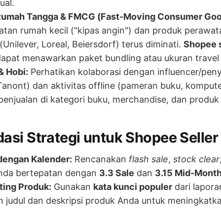
ual.
Rumah Tangga & FMCG (Fast-Moving Consumer Goo
latan rumah kecil ("kipas angin") dan produk perawata
Unilever, Loreal, Beiersdorf) terus diminati.
Shopee s
 dapat menawarkan paket bundling atau ukuran travel
& Hobi:
Perhatikan kolaborasi dengan influencer/peny
anont) dan aktivitas offline (pameran buku, komput
njualan di kategori buku, merchandise, dan produk 
si Strategi untuk Shopee Seller
dengan Kalender:
Rencanakan
flash sale
,
stock clear
da bertepatan dengan
3.3 Sale
dan
3.15 Mid-Month
ting Produk:
Gunakan
kata kunci populer
dari lapora
m judul dan deskripsi produk Anda untuk meningkatkan 