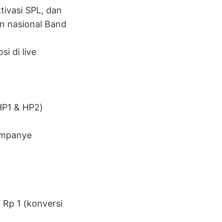
tivasi SPL, dan
an nasional Band
i di live
HP1 & HP2)
ampanye
 Rp 1 (konversi