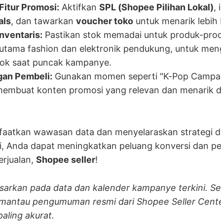
Fitur Promosi:
Aktifkan
SPL (Shopee Pilihan Lokal)
,
als
, dan tawarkan
voucher toko
untuk menarik lebih
nventaris:
Pastikan stok memadai untuk produk-prod
rutama fashion dan elektronik pendukung, untuk men
tok saat puncak kampanye.
an Pembeli:
Gunakan momen seperti "K-Pop Campai
membuat konten promosi yang relevan dan menarik di
atkan wawasan data dan menyelaraskan strategi d
, Anda dapat meningkatkan peluang konversi dan 
erjualan,
Shopee seller
!
asarkan pada data dan kalender kampanye terkini. Se
emantau pengumuman resmi dari Shopee Seller Cent
aling akurat.