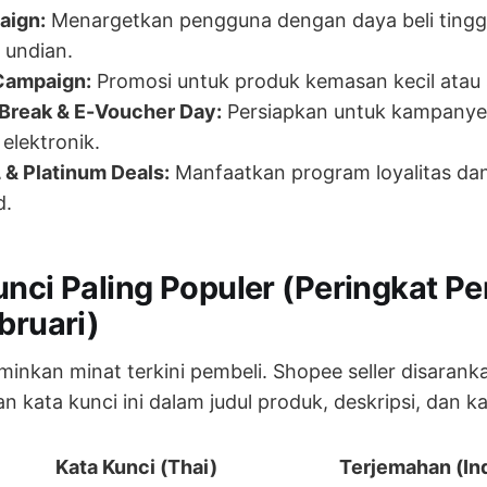
aign:
Menargetkan pengguna dengan daya beli tingg
s undian.
Campaign:
Promosi untuk produk kemasan kecil atau
reak & E-Voucher Day:
Persiapkan untuk kampany
 elektronik.
 & Platinum Deals:
Manfaatkan program loyalitas d
d.
unci Paling Populer (Peringkat Pe
bruari)
minkan minat terkini pembeli. Shopee seller disarank
n kata kunci ini dalam judul produk, deskripsi, dan k
Kata Kunci (Thai)
Terjemahan (In