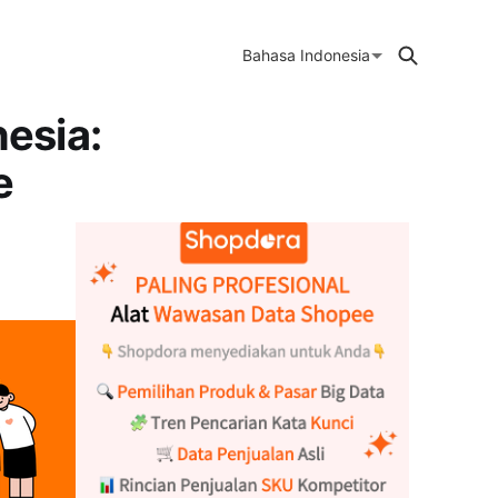
Bahasa Indonesia
esia:
e