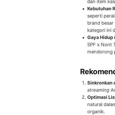
dan item kas
Kebutuhan 
seperti pera
brand besar (
kategori ini
Gaya Hidup 
SPF x Nont T
mendorong pe
Rekomenda
Sinkronkan 
streaming
An
Optimasi Lis
natural dala
organik.