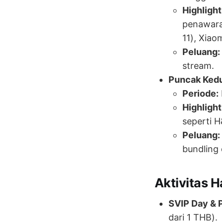
Highlight
penawaran
11), Xiao
Peluang:
stream.
Puncak Kedu
Periode:
Highlight
seperti H
Peluang:
bundling 
Aktivitas H
SVIP Day & 
dari 1 THB).