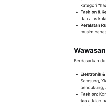
kategori "ha
Fashion & K
dan alas kak
Peralatan R
musim panas
Wawasan K
Berdasarkan dat
Elektronik &
Samsung, Xia
pendukung, 
Fashion:
Kon
tas
adalah pa