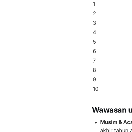
1
2
3
4
5
6
7
8
9
10
Wawasan un
Musim & Aca
akhir tahun 