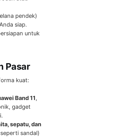
celana pendek)
 Anda siap.
persiapan untuk
n Pasar
forma kuat:
awei Band 11
,
onik, gadget
.
ita, sepatu, dan
seperti sandal)