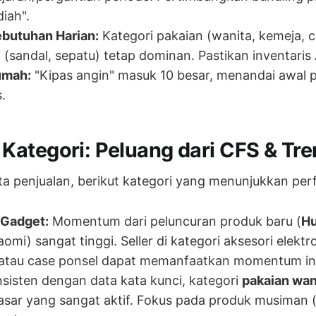
diah".
ebutuhan Harian:
Kategori pakaian (wanita, kemeja, 
i (sandal, sepatu) tetap dominan. Pastikan inventaris
umah:
"Kipas angin" masuk 10 besar, menandai awal 
.
ategori: Peluang dari CFS & Tre
a penjualan, berikut kategori yang menunjukkan per
 Gadget:
Momentum dari peluncuran produk baru (
Hu
omi) sangat tinggi. Seller di kategori aksesori elektr
atau case ponsel dapat memanfaatkan momentum ini
sisten dengan data kata kunci, kategori
pakaian wan
sar yang sangat aktif. Fokus pada produk musiman (