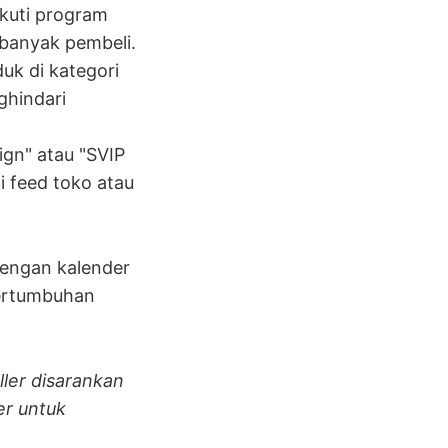
 ikuti program
 banyak pembeli.
uk di kategori
ghindari
gn" atau "SVIP
 feed toko atau
engan kalender
pertumbuhan
ller disarankan
er untuk