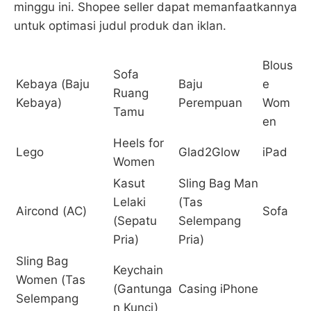
minggu ini. Shopee seller dapat memanfaatkannya
untuk optimasi judul produk dan iklan.
Blous
Sofa
Kebaya (Baju
Baju
e
Ruang
Kebaya)
Perempuan
Wom
Tamu
en
Heels for
Lego
Glad2Glow
iPad
Women
Kasut
Sling Bag Man
Lelaki
(Tas
Aircond (AC)
Sofa
(Sepatu
Selempang
Pria)
Pria)
Sling Bag
Keychain
Women (Tas
(Gantunga
Casing iPhone
Selempang
n Kunci)