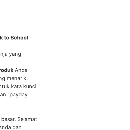
k to School
nja yang
produk
Anda
ang menarik.
ntuk kata kunci
dan "payday
 besar. Selamat
 Anda dan