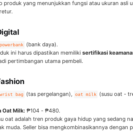
 produk yang menunjukkan fungsi atau ukuran asli 
etur.
igital
(bank daya).
powerbank
duk ini harus dipastikan memiliki
sertifikasi keamana
adi pertimbangan utama pembeli.
Fashion
(tas pergelangan),
(susu oat - t
wrist bag
oat milk
 Oat Milk:
₱104 - ₱480.
u oat adalah tren produk gaya hidup yang sedang na
ak muda. Seller bisa mengkombinasikannya dengan p