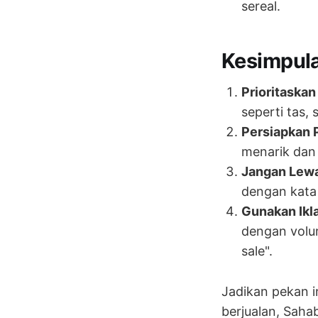
sereal.
Kesimpul
Prioritaskan
seperti tas, 
Persiapkan 
menarik da
Jangan Lewa
dengan kata 
Gunakan Ikl
dengan volum
sale".
Jadikan pekan i
berjualan, Saha