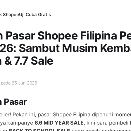
ik Shopee
Uji Coba Gratis
 Pasar Shopee Filipina P
026: Sambut Musim Kemba
 & 7.7 Sale
i pada
25 Jun 2026
n Pasar
eller! Pekan ini, pasar Shopee Filipina dipenuhi mom
snya kampanye
6.6 MID YEAR SALE
, kini para pembeli
sim
BACK TO SCHOOL SALE
yang masih berlangsung