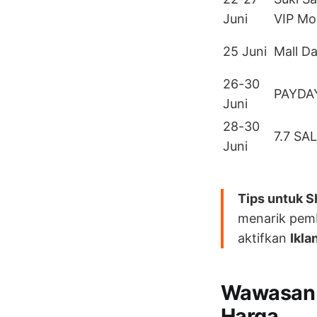
Juni
VIP M
25 Juni
Mall D
26-30
PAYDAY
Juni
28-30
7.7 SA
Juni
Tips untuk S
menarik pemb
aktifkan
Ikla
Wawasan K
Harga