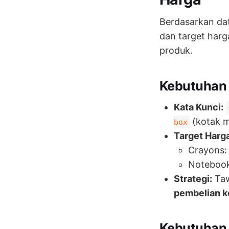
Berdasarkan data
dan target har
produk.
Kebutuhan 
Kata Kunci:
(kotak 
box
Target Harga
Crayons:
Notebook:
Strategi:
Ta
pembelian 
Kebutuhan B