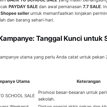
ncak
PAYDAY SALE
dan awal pemanasan
7.7 SALE
. I
i
Shopee seller
untuk memanfaatkan lonjakan permin
ah dan barang sehari-hari.
Kampanye: Tanggal Kunci untuk
 kampanye utama yang perlu Anda catat untuk pekan 
mpanye Utama
Keterangan
Promosi besar-besaran untuk per
TO SCHOOL SALE
sekolah.
avers Weekend,
Diskon spesial akhir pekan dan 