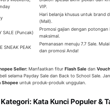
onday
VIP.
Hari belanja khusus untuk brand 
ay
(Mall).
Promosi gajian dengan potongan
 SALE (Puncak)
maksimal.
Pemanasan menuju 7.7 Sale. Mulai
LE SNEAK PEAK
dan promosi Anda!
hopee Seller:
Manfaatkan fitur
Flash Sale
dan
Vouch
eli selama Payday Sale dan Back to School Sale. Ja
n Shopee
untuk produk-produik unggulan.
ategori: Kata Kunci Populer & T