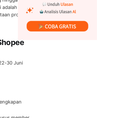
ni adalah waktu
taan produk
 Shopee
22-30 Juni
lengkapan
khusus member