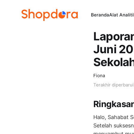
Beranda
Alat Analit
Laporan
Juni 2
Sekolah
Fiona
Terakhir diperbaru
Ringkasa
Halo, Sahabat S
Setelah sukse
menyambut mu