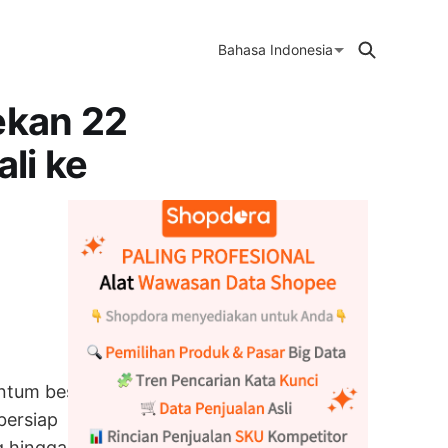
Bahasa Indonesia
ekan 22
li ke
entum besar.
 bersiap
 hingga akhir