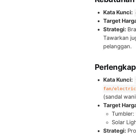
Kata Kunci:
Target Harga
Strategi:
Bra
Tawarkan j
pelanggan.
Perlengka
Kata Kunci:
fan/electric
(sandal wani
Target Harga
Tumbler:
Solar Lig
Strategi:
Pro