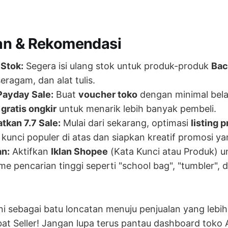
an & Rekomendasi
 Stok:
Segera isi ulang stok untuk produk-produk
Bac
seragam, dan alat tulis.
Payday Sale:
Buat
voucher toko
dengan minimal bela
n
gratis ongkir
untuk menarik lebih banyak pembeli.
tkan 7.7 Sale:
Mulai dari sekarang, optimasi
listing 
kunci populer di atas dan siapkan kreatif promosi y
an:
Aktifkan
Iklan Shopee
(Kata Kunci atau Produk) u
e pencarian tinggi seperti "school bag", "tumbler", 
ni sebagai batu loncatan menuju penjualan yang lebih
bat Seller! Jangan lupa terus pantau dashboard toko