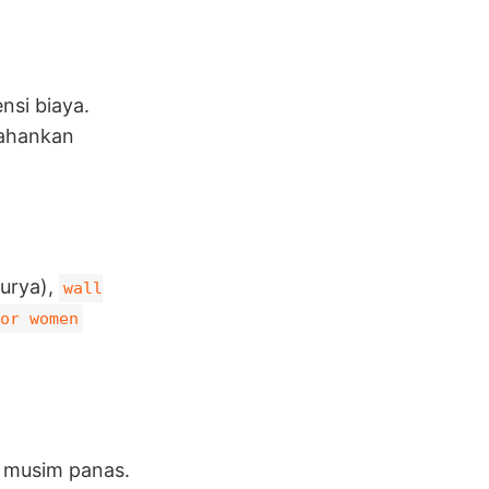
nsi biaya.
tahankan
urya),
wall
or women
a musim panas.