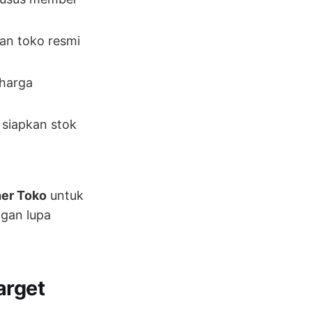
dan toko resmi
 harga
 siapkan stok
er Toko
untuk
ngan lupa
arget