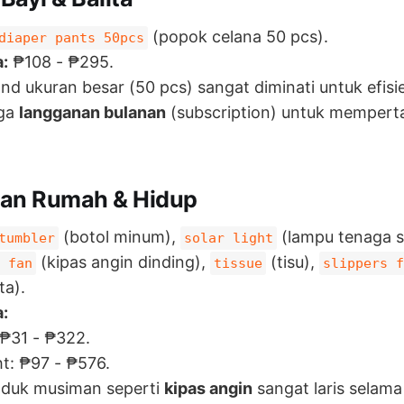
(popok celana 50 pcs).
diaper pants 50pcs
:
₱108 - ₱295.
nd ukuran besar (50 pcs) sangat diminati untuk efisie
uga
langganan bulanan
(subscription) untuk memper
pan Rumah & Hidup
(botol minum),
(lampu tenaga s
tumbler
solar light
(kipas angin dinding),
(tisu),
 fan
tissue
slippers f
ta).
:
 ₱31 - ₱322.
ht: ₱97 - ₱576.
duk musiman seperti
kipas angin
sangat laris selam