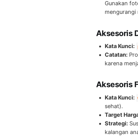
Gunakan foto
mengurangi r
Aksesoris D
Kata Kunci:
Catatan:
Pro
karena menj
Aksesoris 
Kata Kunci:
sehat).
Target Harga
Strategi:
Sus
kalangan an