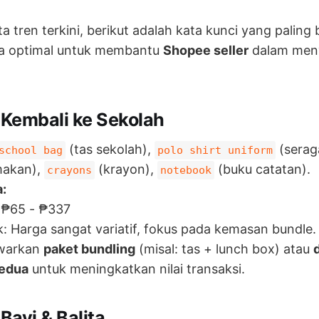
 tren terkini, berikut adalah kata kunci yang paling 
ga optimal untuk membantu
Shopee seller
dalam meny
Kembali ke Sekolah
(tas sekolah),
(serag
school bag
polo shirt uniform
makan),
(krayon),
(buku catatan).
crayons
notebook
:
 ₱65 - ₱337
 Harga sangat variatif, fokus pada kemasan bundle.
warkan
paket bundling
(misal: tas + lunch box) atau
kedua
untuk meningkatkan nilai transaksi.
ayi & Balita