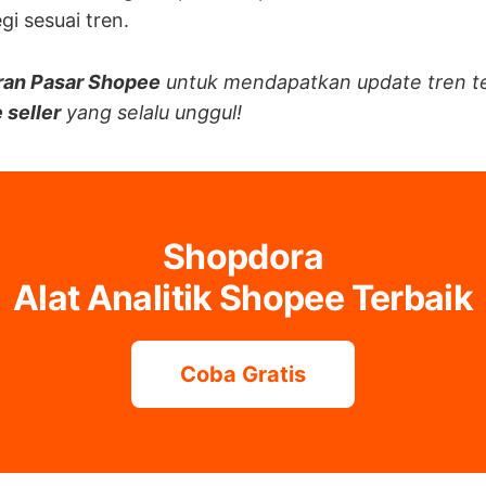
gi sesuai tren.
ran Pasar Shopee
untuk mendapatkan update tren t
 seller
yang selalu unggul!
Shopdora
Alat Analitik Shopee Terbaik
Coba Gratis