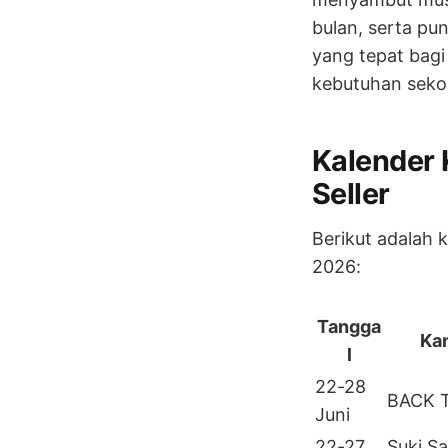
bulan, serta pu
yang tepat bag
kebutuhan sekol
Kalender 
Seller
Berikut adalah
2026:
Tangga
Ka
l
22-28
BACK 
Juni
22-27
Suki S