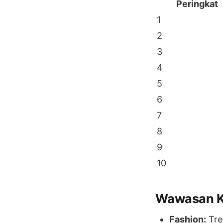
Peringkat
1
2
3
4
5
6
7
8
9
10
Wawasan K
Fashion:
Tre