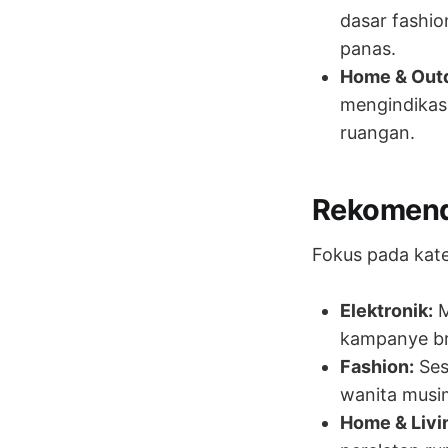
dasar fashio
panas.
Home & Out
mengindikasi
ruangan.
Rekomenda
Fokus pada kate
Elektronik:
M
kampanye bra
Fashion:
Ses
wanita musim
Home & Livi