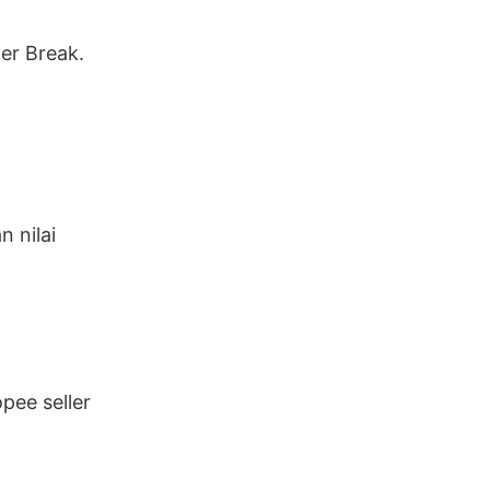
r Break.
 nilai
pee seller