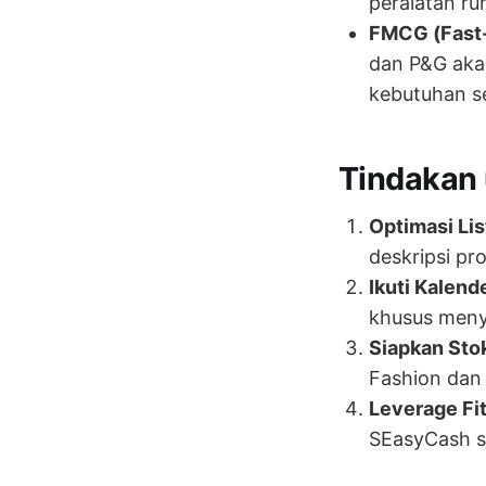
peralatan ru
FMCG (Fast
dan P&G aka
kebutuhan se
Tindakan 
Optimasi Lis
deskripsi pr
Ikuti Kalend
khusus meny
Siapkan Sto
Fashion dan 
Leverage Fit
SEasyCash se