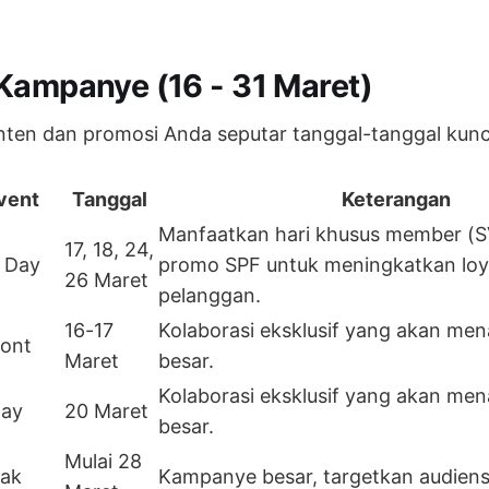
Kampanye (16 - 31 Maret)
en dan promosi Anda seputar tanggal-tanggal kunci 
vent
Tanggal
Keterangan
Manfaatkan hari khusus member (S
17, 18, 24,
 Day
promo SPF untuk meningkatkan loya
26 Maret
pelanggan.
16-17
Kolaborasi eksklusif yang akan mena
nont
Maret
besar.
Kolaborasi eksklusif yang akan mena
Day
20 Maret
besar.
Mulai 28
ak
Kampanye besar, targetkan audien