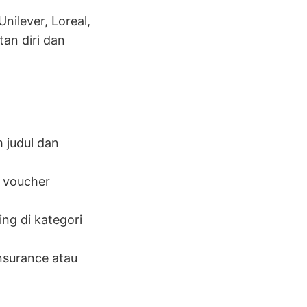
nilever, Loreal,
an diri dan
 judul dan
o voucher
ng di kategori
surance atau