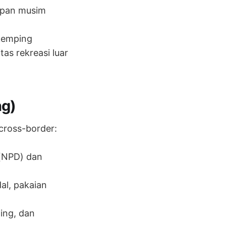
iapan musim
 kemping
as rekreasi luar
ng)
cross-border:
(NPD) dan
al, pakaian
ing, dan