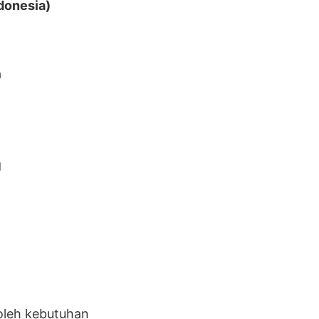
ndonesia)
a
g
 oleh kebutuhan