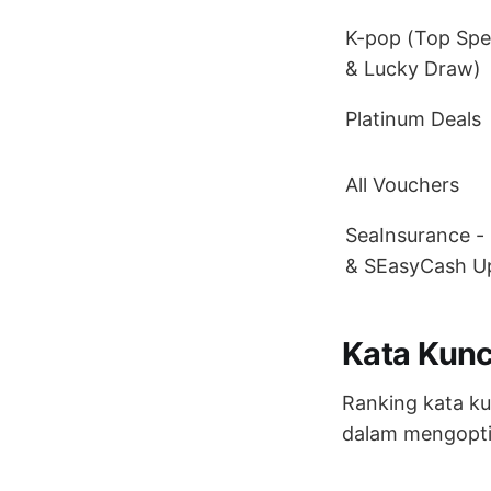
K-pop (Top Sp
& Lucky Draw)
Platinum Deals
All Vouchers
SeaInsurance -
& SEasyCash U
Kata Kunc
Ranking kata ku
dalam mengoptim