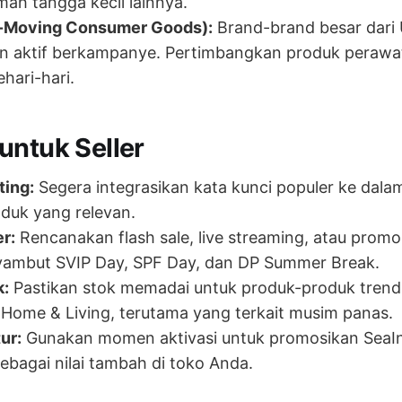
mah tangga kecil lainnya.
-Moving Consumer Goods):
Brand-brand besar dari U
n aktif berkampanye. Pertimbangkan produk perawat
hari-hari.
untuk Seller
ting:
Segera integrasikan kata kunci populer ke dalam
oduk yang relevan.
er:
Rencanakan flash sale, live streaming, atau prom
ambut SVIP Day, SPF Day, dan DP Summer Break.
k:
Pastikan stok memadai untuk produk-produk trendi
Home & Living, terutama yang terkait musim panas.
ur:
Gunakan momen aktivasi untuk promosikan SeaIn
bagai nilai tambah di toko Anda.