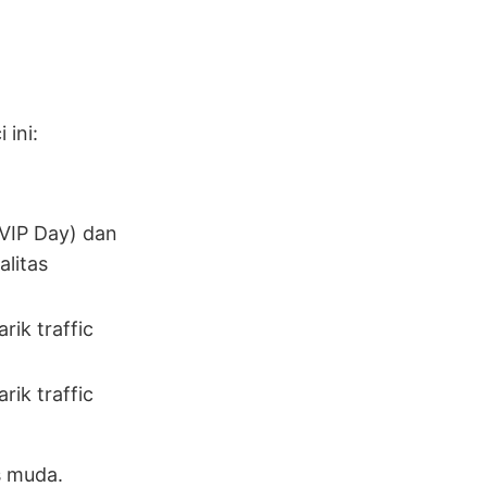
ini:
VIP Day) dan
litas
rik traffic
rik traffic
s muda.