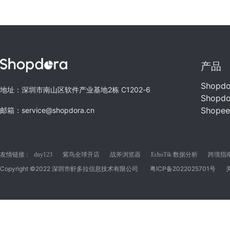
产品
Shopd
地址：深圳市南山区软件产业基地2栋 C1202-6
Shopd
Shope
邮箱：service@shopdora.cn
友情链接 :
dny123
紫鸟全球开店
战斧浏览器
EchoTik 数据分析
跨境指南C
Copyright ©2022 深圳市虾多拉信息技术有限公司
粤ICP备2022025701号