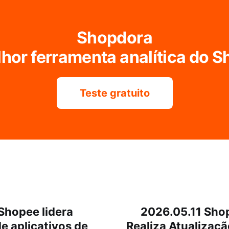
Shopdora
hor ferramenta analítica do 
Teste gratuito
Shopee lidera
2026.05.11 Shop
e aplicativos de
Realiza Atualizaç