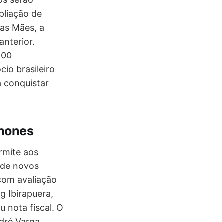
pliação de
das Mães, a
nterior.
400
io brasileiro
a conquistar
phones
rmite aos
 de novos
 com avaliação
ng Ibirapuera,
 nota fiscal. O
dré Varga,