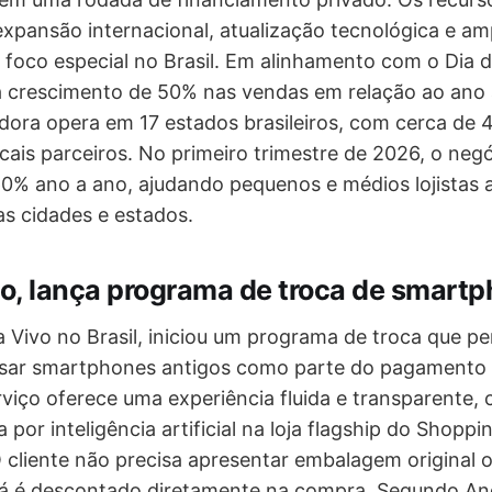
expansão internacional, atualização tecnológica e am
 foco especial no Brasil. Em alinhamento com o Dia 
 crescimento de 50% nas vendas em relação ao ano a
dora opera em 17 estados brasileiros, com cerca de 
ais parceiros. No primeiro trimestre de 2026, o negóc
0% ano a ano, ajudando pequenos e médios lojistas 
as cidades e estados.
vo, lança programa de troca de smart
a Vivo no Brasil, iniciou um programa de troca que pe
sar smartphones antigos como parte do pagamento
rviço oferece uma experiência fluida e transparente,
a por inteligência artificial na loja flagship do Shoppi
 cliente não precisa apresentar embalagem original ou
já é descontado diretamente na compra. Segundo An