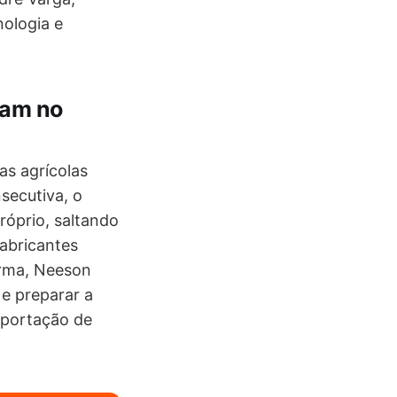
nologia e
çam no
as agrícolas
secutiva, o
óprio, saltando
fabricantes
orma, Neeson
 e preparar a
mportação de