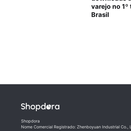
varejo no 1º
Brasil
Shopdora
Nome Comercial Registrado: Zhenboyuan Industrial Co., 