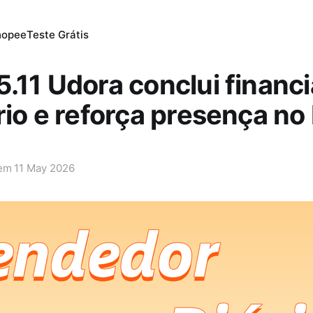
hopee
Teste Grátis
.11 Udora conclui finan
rio e reforça presença no 
 em
11 May 2026