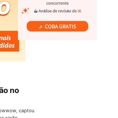
ão no
Flowwow, captou
os serão