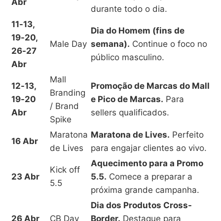
Abr
durante todo o dia.
11-13,
Dia do Homem (fins de
19-20,
Male Day
semana).
Continue o foco no
26-27
público masculino.
Abr
Mall
12-13,
Promoção de Marcas do Mall
Branding
19-20
e Pico de Marcas.
Para
/ Brand
Abr
sellers qualificados.
Spike
Maratona
Maratona de Lives.
Perfeito
16 Abr
de Lives
para engajar clientes ao vivo.
Aquecimento para a Promo
Kick off
23 Abr
5.5.
Comece a preparar a
5.5
próxima grande campanha.
Dia dos Produtos Cross-
26 Abr
CB Day
Border.
Destaque para