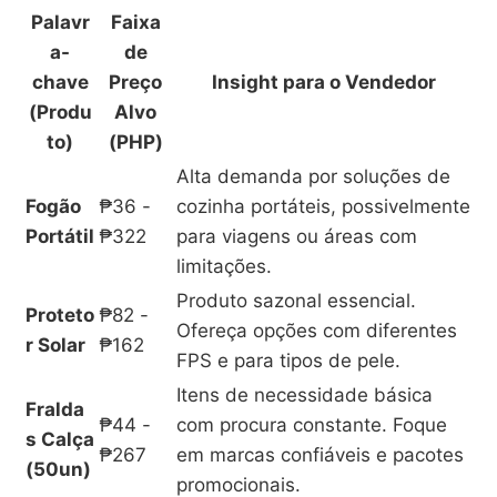
Palavr
Faixa
a-
de
chave
Preço
Insight para o Vendedor
(Produ
Alvo
to)
(PHP)
Alta demanda por soluções de
Fogão
₱36 -
cozinha portáteis, possivelmente
Portátil
₱322
para viagens ou áreas com
limitações.
Produto sazonal essencial.
Proteto
₱82 -
Ofereça opções com diferentes
r Solar
₱162
FPS e para tipos de pele.
Itens de necessidade básica
Fralda
₱44 -
com procura constante. Foque
s Calça
₱267
em marcas confiáveis e pacotes
(50un)
promocionais.