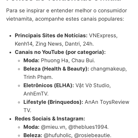
Para se inspirar e entender melhor o consumidor
vietnamita, acompanhe estes canais populares:
Principais Sites de Notícias:
VNExpress,
Kenh14, Zing News, Dantri, 24h.
Canais no YouTube (por categoria):
Moda:
Phuong Ha, Chau Bui.
Beleza (Health & Beauty):
changmakeup,
Trinh Phạm.
Eletrônicos (ELHA):
Vật Vờ Studio,
AnhEmTV.
Lifestyle (Brinquedos):
AnAn ToysReview
TV.
Redes Sociais & Instagram:
Moda:
@mieu.vn, @theblues1994.
Beleza:
@hufuholic, @rosiebeautie.