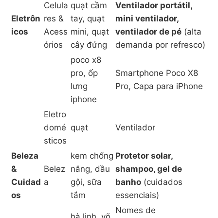
Celula
quạt cầm
Ventilador portátil,
Eletrôn
res &
tay, quạt
mini ventilador,
icos
Acess
mini, quạt
ventilador de pé
(alta
órios
cây đứng
demanda por refresco)
poco x8
pro, ốp
Smartphone Poco X8
lưng
Pro, Capa para iPhone
iphone
Eletro
domé
quạt
Ventilador
sticos
Beleza
kem chống
Protetor solar,
&
Belez
nắng, dầu
shampoo, gel de
Cuidad
a
gội, sữa
banho
(cuidados
os
tắm
essenciais)
Nomes de
hà linh, võ