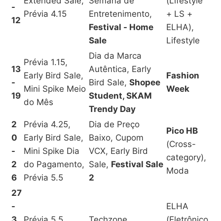
Extended Sale,
Semana de
(Lifestyle
-
Prévia 4.15
Entretenimento,
+ LS +
12
Festival - Home
ELHA),
Sale
Lifestyle
Dia da Marca
Prévia 1.15,
13
Autêntica, Early
Early Bird Sale,
Fashion
-
Bird Sale,
Shopee
Mini Spike Meio
Week
19
Student, SKAM
do Mês
Trendy Day
2
Prévia 4.25,
Dia de Preço
Pico HB
0
Early Bird Sale,
Baixo, Cupom
(Cross-
-
Mini Spike Dia
VCX, Early Bird
category),
2
do Pagamento,
Sale,
Festival Sale
Moda
6
Prévia 5.5
2
27
-
ELHA
3
Prévia 5.5
Techzone
(Eletrônico