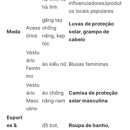
influenciadores/produt
hà linh
os locais populares
găng tay
Luvas de proteção
Acess
chống
Moda
solar, grampo de
órios
nắng, kẹp
cabelo
tóc
Vestu
ário
áo kiểu nữ
Blusas femininas
Femin
ino
Vestu
ário
áo chống
Camisa de proteção
Masc
nắng nam
solar masculina
ulino
Esport
es &
đồ bơi,
Roupa de banho,