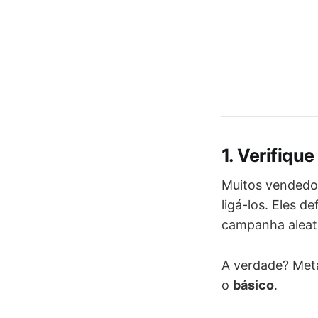
1. Verifiqu
Muitos vendedo
ligá-los. Eles 
campanha aleató
A verdade? Met
o
básico
.