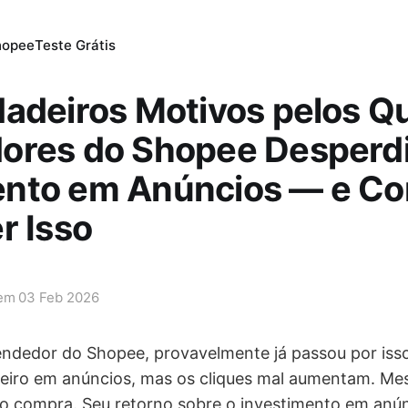
hopee
Teste Grátis
adeiros Motivos pelos Q
ores do Shopee Desperd
nto em Anúncios — e C
r Isso
 em
03 Feb 2026
ndedor do Shopee, provavelmente já passou por iss
heiro em anúncios, mas os cliques mal aumentam. M
ão compra. Seu retorno sobre o investimento em anú