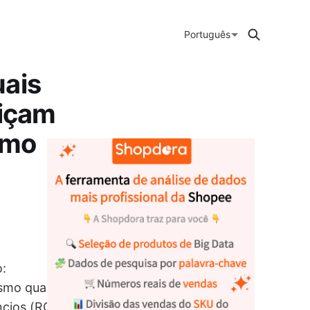
Português
uais
içam
omo
o:
esmo quando
ncios (ROAS) é