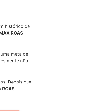
m histórico de
MAX ROAS
r uma meta de
plesmente não
dos. Depois que
a
ROAS