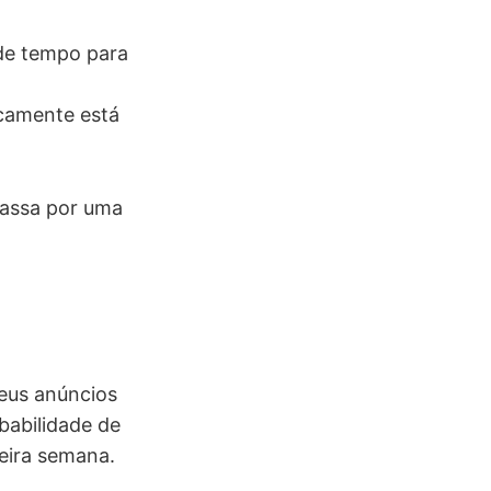
 de tempo para
icamente está
 passa por uma
eus anúncios
babilidade de
meira semana.