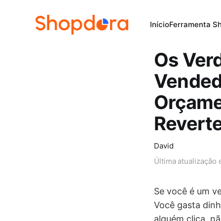
Início
Ferramenta S
Os Verd
Vended
Orçame
Reverte
David
Última atualização
Se você é um ve
Você gasta din
alguém clica, n