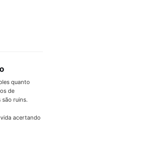
ro
ples quanto
dos de
são ruins.
lvida acertando