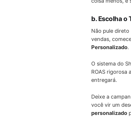
coisa menos, e 
b. Escolha o
Não pule direto
vendas, comec
Personalizado
.
O sistema do Sh
ROAS rigorosa a
entregará.
Deixe a campanh
você vir um de
personalizado
p