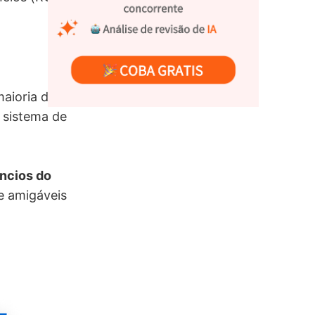
aioria dos
 sistema de
úncios do
 e amigáveis