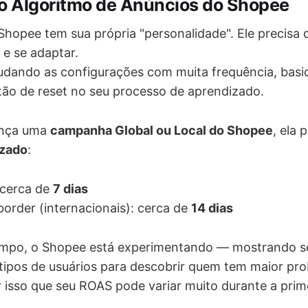
 o Algoritmo de Anúncios do Shopee
Shopee tem sua própria "personalidade". Ele precisa
 e se adaptar.
udando as configurações com muita frequência, bas
ão de reset no seu processo de aprendizado.
ança uma
campanha Global ou Local do Shopee
, ela
izado
:
: cerca de
7 dias
border (internacionais): cerca de
14 dias
empo, o Shopee está experimentando — mostrando s
 tipos de usuários para descobrir quem tem maior pro
r isso que seu ROAS pode variar muito durante a pri