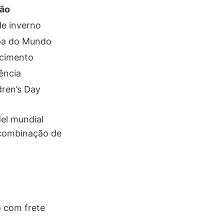
ão
de inverno
pa do Mundo
scimento
ência
dren’s Day
el mundial
A combinação de
o com frete