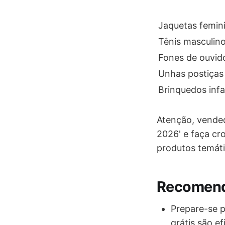
Jaquetas femin
Tênis masculino
Fones de ouvid
Unhas postiças 
Brinquedos infa
Atenção, vended
2026' e faça cr
produtos temáti
Recomend
Prepare-se p
grátis são ef