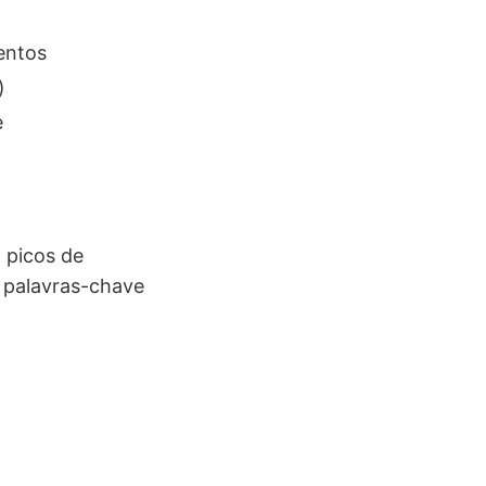
entos
)
e
 picos de
s palavras-chave