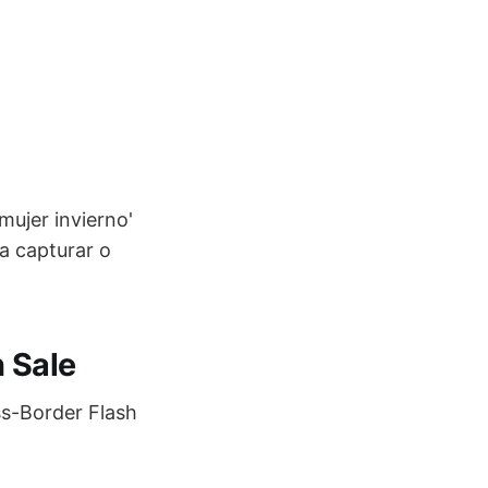
ujer invierno'
ra capturar o
 Sale
ss-Border Flash