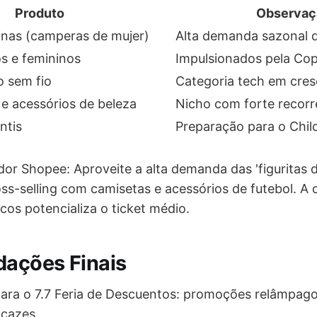
Produto
Observaç
inas (camperas de mujer)
Alta demanda sazonal 
s e femininos
Impulsionados pela Co
o sem fio
Categoria tech em cre
e acessórios de beleza
Nicho com forte recorr
ntis
Preparação para o Chil
or Shopee: Aproveite a alta demanda das 'figuritas d
oss-selling com camisetas e acessórios de futebol. 
cos potencializa o ticket médio.
ações Finais
ara o 7.7 Feria de Descuentos: promoções relâmpag
icazes.