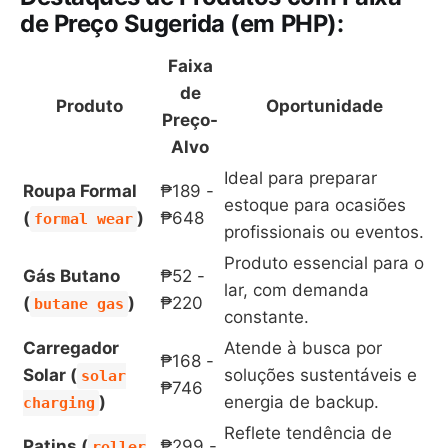
de Preço Sugerida (em PHP):
Faixa
de
Produto
Oportunidade
Preço-
Alvo
Ideal para preparar
Roupa Formal
₱189 -
estoque para ocasiões
(
)
₱648
formal wear
profissionais ou eventos.
Produto essencial para o
Gás Butano
₱52 -
lar, com demanda
(
)
₱220
butane gas
constante.
Carregador
Atende à busca por
₱168 -
Solar (
soluções sustentáveis e
solar
₱746
)
energia de backup.
charging
Reflete tendência de
Patins (
₱299 -
roller