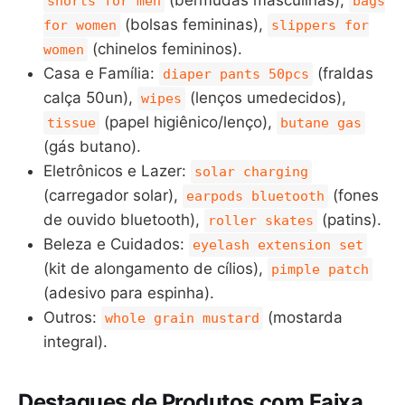
(bermudas masculinas),
shorts for men
bags
(bolsas femininas),
for women
slippers for
(chinelos femininos).
women
Casa e Família:
(fraldas
diaper pants 50pcs
calça 50un),
(lenços umedecidos),
wipes
(papel higiênico/lenço),
tissue
butane gas
(gás butano).
Eletrônicos e Lazer:
solar charging
(carregador solar),
(fones
earpods bluetooth
de ouvido bluetooth),
(patins).
roller skates
Beleza e Cuidados:
eyelash extension set
(kit de alongamento de cílios),
pimple patch
(adesivo para espinha).
Outros:
(mostarda
whole grain mustard
integral).
Destaques de Produtos com Faixa