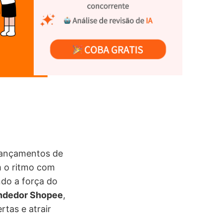
 lançamentos de
 o ritmo com
do a força do
ndedor Shopee
,
tas e atrair