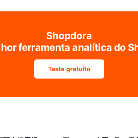
Shopdora
hor ferramenta analítica do 
Teste gratuito