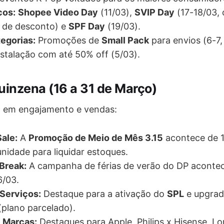
cos:
Shopee Video Day
(11/03),
SVIP Day
(17-18/03, 
 de desconto) e
SPF Day
(19/03).
egorias:
Promoções de
Small Pack
para envios (6-7,
nstalação com até 50% off (5/03).
inzena (16 a 31 de Março)
a em engajamento e vendas:
ale:
A
Promoção de Meio de Mês 3.15
acontece de 1
nidade para liquidar estoques.
Break:
A campanha de férias de verão do DP acontec
6/03.
 Serviços:
Destaque para a ativação do
SPL
e upgrad
plano parcelado).
 Marcas:
Destaques para Apple, Philips x Hisense, Lor