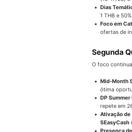
Dias Temáti
1 THB e 50%
Foco em Cat
ofertas de i
Segunda Qu
O foco continu
Mid-Month S
ótima oportu
DP Summer 
repete em 2
Ativação de
SEasyCash
(
Presença de