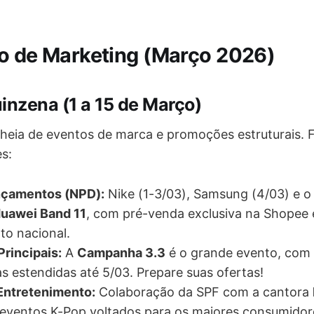
o de Marketing (Março 2026)
inzena (1 a 15 de Março)
heia de eventos de marca e promoções estruturais. F
s:
nçamentos (NPD):
Nike (1-3/03), Samsung (4/03) e o
uawei Band 11
, com pré-venda exclusiva na Shopee
to nacional.
rincipais:
A
Campanha 3.3
é o grande evento, com
s estendidas até 5/03. Prepare suas ofertas!
Entretenimento:
Colaboração da SPF com a cantora
 eventos K-Pop voltados para os maiores consumidor