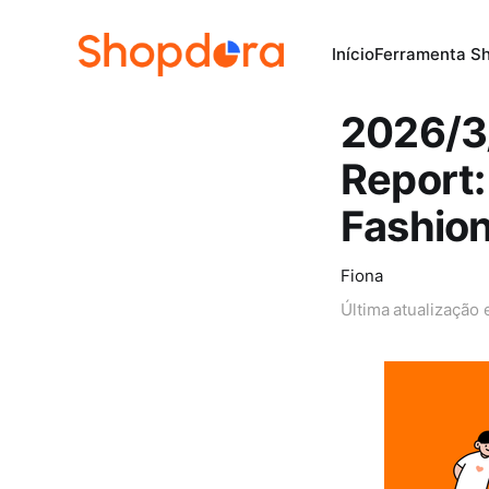
Início
Ferramenta S
2026/3
Report:
Fashio
Fiona
Última atualização