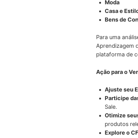
Moda
Casa e Estil
Bens de Co
Para uma anális
Aprendizagem d
plataforma de c
Ação para o Ve
Ajuste seu 
Participe d
Sale.
Otimize seus
produtos rel
Explore o C