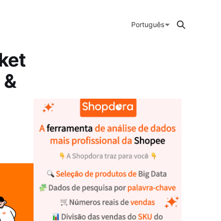
Português
ket
 &