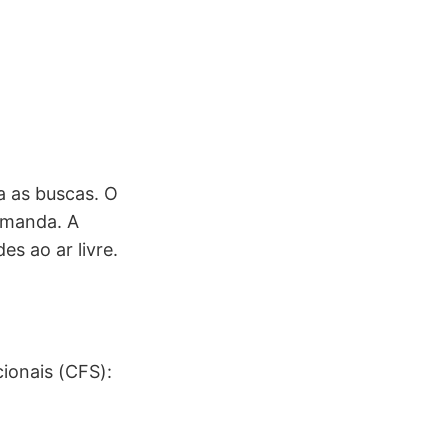
a as buscas. O
demanda. A
s ao ar livre.
ionais (CFS):