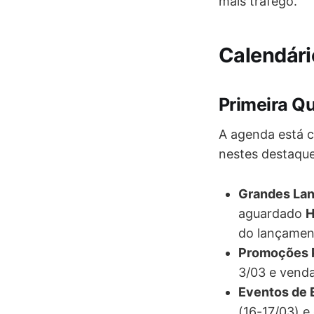
mais tráfego.
Calendári
Primeira Qu
A agenda está c
nestes destaque
Grandes La
aguardado
H
do lançamen
Promoções P
3/03 e venda
Eventos de 
(16-17/03) e