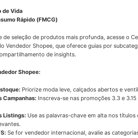
o de Vida
nsumo Rápido (FMCG)
e de seleção de produtos mais profunda, acesse o C
o Vendedor Shopee, que oferece guias por subcateg
ompartilhamento de insights.
ndedor Shopee:
Estoque:
Priorize moda leve, calçados abertos e venti
as Campanhas:
Inscreva-se nas promoções 3.3 e 3.1
 Listings:
Use as palavras-chave em alta nos títulos 
evantes.
FS:
Se for vendedor internacional, avalie as categori