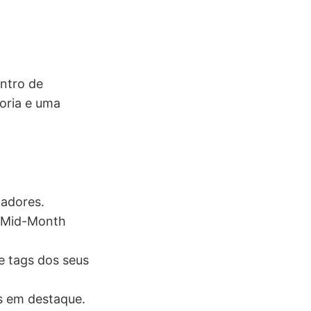
entro de
oria e uma
ladores.
5 Mid-Month
e tags dos seus
as em destaque.