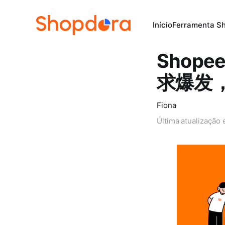
Início
Ferramenta S
Shop
求爆发
Fiona
Última atualização