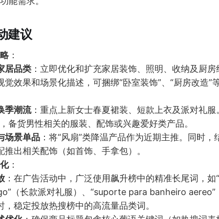
功能需求。
动建议
略
：
家居品类
：立即优化和扩充家居装饰、照明、收纳及厨房
视觉效果和场景化描述，可捆绑“卧室装饰”、“厨房改造”
换季潮流
：重点上新女士春夏裙装、短款上衣及派对礼服
动，备货男性相关的服装、配饰或兴趣爱好类产品。
与场景单品
：将“风扇”类降温产品作为近期主推。同时，结
配推出相关配饰（如首饰、手拿包）。
化
：
放
：在广告活动中，广泛使用飙升榜中的精准长尾词，如“vest
ongo”（长款派对礼服）、“suporte para banheiro ae
时，稳定投放热搜榜中的高流量品类词。