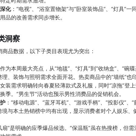
特定时期需求激增。
深化
：“电视”、“浴室置物架”与“卧室装饰品”、“灯具”
用品的改善需求同步增长。
类洞察
销商品数据，以下子类目表现尤为突出：
作为本周最大亮点，从“地毯”、“灯具”到“收纳盒”、“碗碟
整理、装饰与照明需求全面开花。热卖商品中的“墙纸”也
女装需求明确转向春夏轻薄款式及礼服，同时“凉拖”登
换季。“男生节”活动也预示男性消费品的促销机会。
护
：“移动电源”、“蓝牙耳机”、“游戏手柄”、“投影仪”、“
跨境与本土热销榜中均有出现，显示消费者对个人娱乐、
风扇”是明确的应季爆品候选。“保温瓶”虽在热搜榜，但