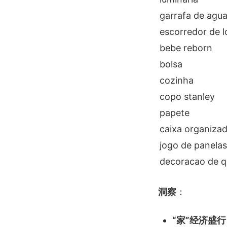
garrafa de agu
escorredor de 
bebe reborn
bolsa
cozinha
copo stanley
papete
caixa organiza
jogo de panelas
decoracao de q
洞察
：
“家”经济盛行