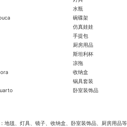
a
水瓶
louca
碗碟架
仿真娃娃
手提包
厨房用品
斯坦利杯
凉拖
dora
收纳盒
锅具套装
uarto
卧室装饰品
：地毯、灯具、镜子、收纳盒、卧室装饰品、厨房用品等