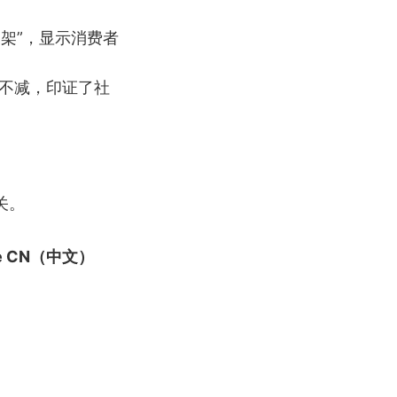
。
碟架”，显示消费者
度不减，印证了社
关。
ate CN（中文）