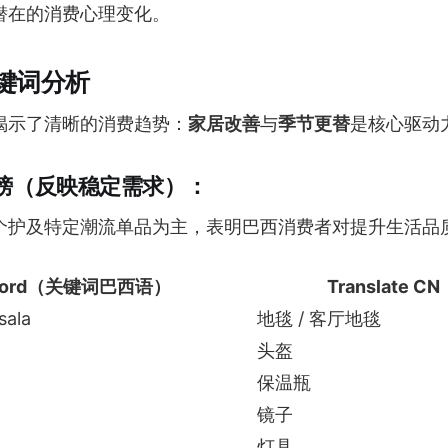
潜在的消费心理变化。
键词分析
揭示了清晰的消费趋势：
家居改善
与
季节更替
是核心驱动
行榜（反映稳定需求）：
个护及特定潮流单品为主，表明巴西消费者对提升生活品
word（关键词巴西语）
Translate 
sala
地毯 / 客厅地毯
头盔
保温瓶
镜子
灯具