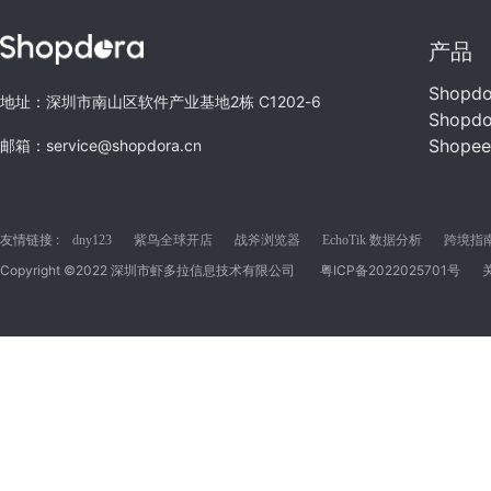
产品
Shopd
地址：深圳市南山区软件产业基地2栋 C1202-6
Shopd
Shope
邮箱：service@shopdora.cn
友情链接 :
dny123
紫鸟全球开店
战斧浏览器
EchoTik 数据分析
跨境指南C
Copyright ©2022 深圳市虾多拉信息技术有限公司
粤ICP备2022025701号