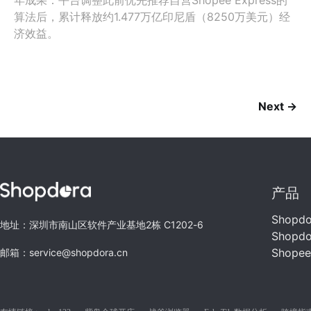
年成果：平台调整此前优先推荐自营Shopee Express的
算法后，累计释放约1.477万亿印尼盾（8250万美元）经
济效益。
Next →
产品
Shopd
地址：深圳市南山区软件产业基地2栋 C1202-6
Shopd
Shope
邮箱：service@shopdora.cn