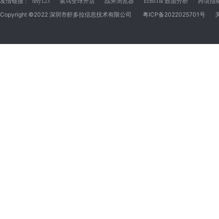
友情链接 :
dny123
紫鸟全球开店
战斧浏览器
EchoTik 数据分析
跨境指南C
Copyright ©2022 深圳市虾多拉信息技术有限公司
粤ICP备2022025701号