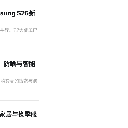
ung S26新
并行。7.7大促虽已
游、防晒与智能
近，消费者的搜索与购
散，家居与换季服