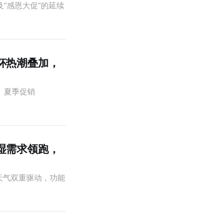
及“感恩大促”的延续
界杯热潮叠加，
热、夏季促销
除湿需求领跑，
天气双重驱动，功能