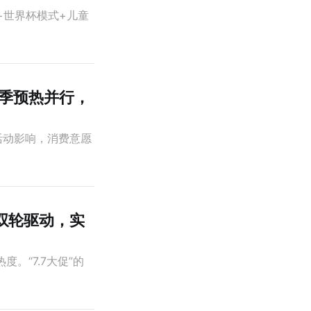
+世界杯模式+儿童
返校季预热并行，
热活动影响，消费意愿
日双轮驱动，实
度。“7.7大促”的