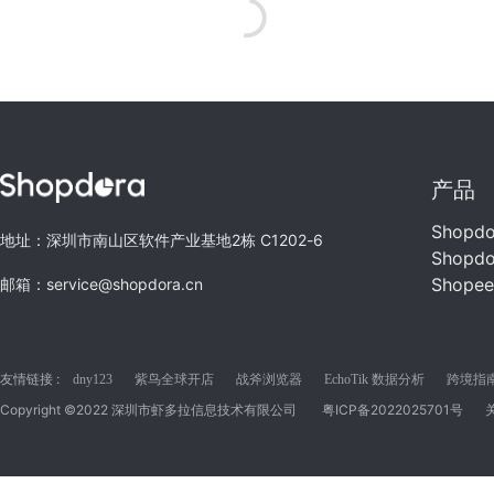
产品
Shopd
地址：深圳市南山区软件产业基地2栋 C1202-6
Shopd
Shope
邮箱：service@shopdora.cn
友情链接 :
dny123
紫鸟全球开店
战斧浏览器
EchoTik 数据分析
跨境指南C
Copyright ©2022 深圳市虾多拉信息技术有限公司
粤ICP备2022025701号