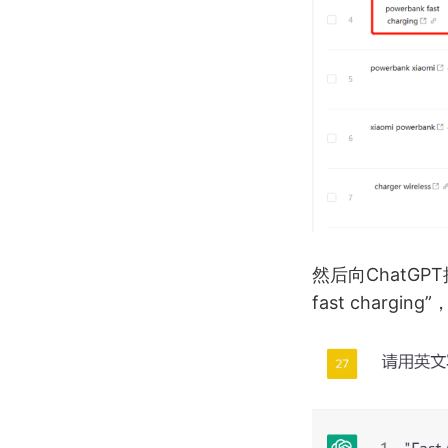
然后向ChatG
fast char