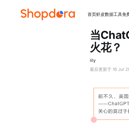
首页
虾皮数据工具
免
当Cha
火花？
lily
最后更新于
16 Jul 