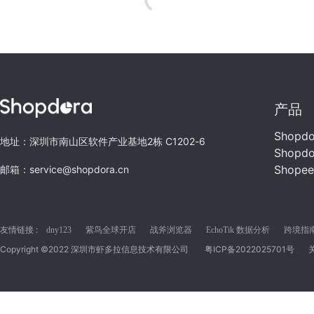
产品
Shopd
地址：深圳市南山区软件产业基地2栋 C1202-6
Shopd
Shope
邮箱：service@shopdora.cn
友情链接 :
dny123
紫鸟全球开店
战斧浏览器
EchoTik 数据分析
跨境指南C
Copyright ©2022 深圳市虾多拉信息技术有限公司
粤ICP备2022025701号