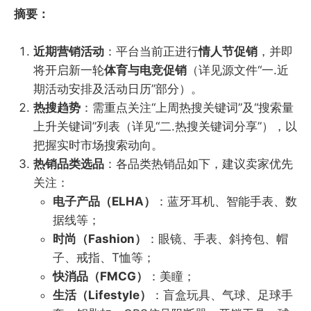
摘要：
近期营销活动
​：平台当前正进行
情人节促销
，并即
将开启新一轮
体育与电竞促销
​（详见源文件“一.近
期活动安排及活动日历”部分）。
热搜趋势
​：需重点关注“上周热搜关键词”及“搜索量
上升关键词”列表（详见“二.热搜关键词分享”），以
把握实时市场搜索动向。
热销品类选品
​：各品类热销品如下，建议卖家优先
关注：
电子产品（ELHA）​
​：蓝牙耳机、智能手表、数
据线等；
时尚（Fashion）​
​：眼镜、手表、斜挎包、帽
子、戒指、T恤等；
快消品（FMCG）​
​：美瞳；
生活（Lifestyle）​
​：盲盒玩具、气球、足球手