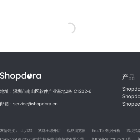
产品
Shopd
地址：深圳市南山区软件产业基地2栋 C1202-6
Shopd
Shope
邮箱：service@shopdora.cn
友情链接 :
dny123
紫鸟全球开店
战斧浏览器
EchoTik 数据分析
跨境指南C
Copyright ©2022 深圳市虾多拉信息技术有限公司
粤ICP备2022025701号