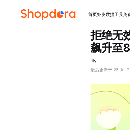
首页
虾皮数据工具
免
拒绝无效
飙升至8
lily
最后更新于
26 Jul 