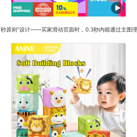
1秒原则”设计——买家滑动页面时，0.3秒内能通过主图