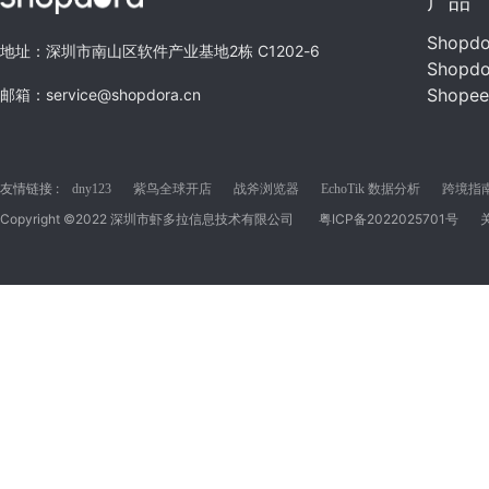
产品
Shopd
地址：深圳市南山区软件产业基地2栋 C1202-6
Shopd
Shope
邮箱：service@shopdora.cn
友情链接 :
dny123
紫鸟全球开店
战斧浏览器
EchoTik 数据分析
跨境指南C
Copyright ©2022 深圳市虾多拉信息技术有限公司
粤ICP备2022025701号