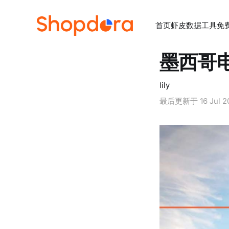
首页
虾皮数据工具
免
墨西哥电
lily
最后更新于
16 Jul 