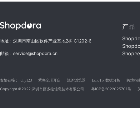
产品
Shopd
地址：深圳市南山区软件产业基地2栋 C1202-6
Shopd
Shope
邮箱：service@shopdora.cn
友情链接 :
dny123
紫鸟全球开店
战斧浏览器
EchoTik 数据分析
跨境指南C
Copyright ©2022 深圳市虾多拉信息技术有限公司
粤ICP备2022025701号