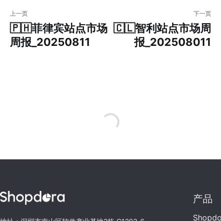
上一页
下一页
🇵🇭菲律宾站点市场
🇨🇱智利站点市场周
周报_20250811
报_202508011
产品
Shopd