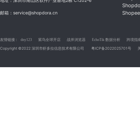
地址：深圳市南山区软件产业基地2栋 C1202-6
Shopd
Shope
邮箱：service@shopdora.cn
友情链接 :
dny123
紫鸟全球开店
战斧浏览器
EchoTik 数据分析
跨境指南C
Copyright ©2022 深圳市虾多拉信息技术有限公司
粤ICP备2022025701号