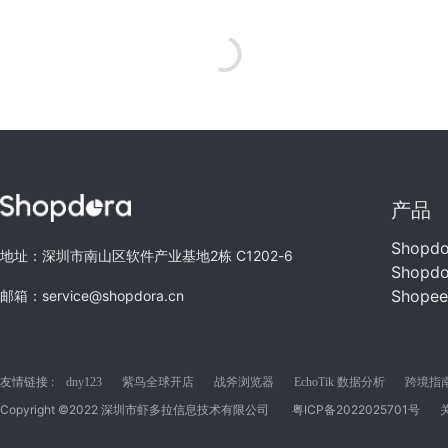
产品
Shopd
地址：深圳市南山区软件产业基地2栋 C1202-6
Shopd
Shope
邮箱：service@shopdora.cn
友情链接 :
dny123
紫鸟全球开店
战斧浏览器
EchoTik 数据分析
跨境指南C
Copyright ©2022 深圳市虾多拉信息技术有限公司
粤ICP备2022025701号