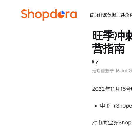
首页
虾皮数据工具
免
旺季冲刺
营指南
lily
最后更新于
16 Jul 
2022年11月
电商（Shop
对电商业务Sho