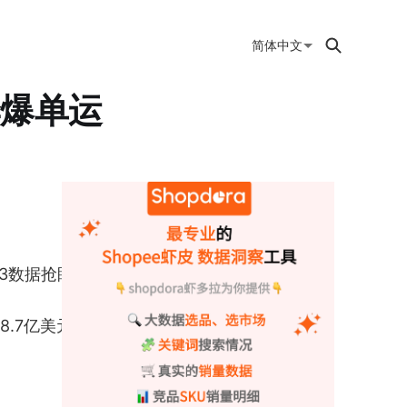
简体中文
季爆单运
Q3数据抢眼
8.7亿美元