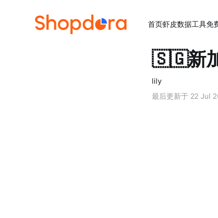
首页
虾皮数据工具
免
🇸🇬
lily
最后更新于
22 Jul 