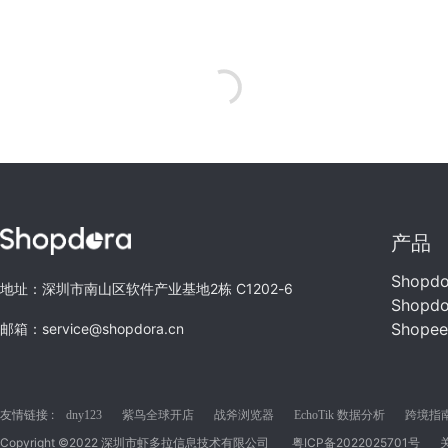
产品
Shopd
地址：深圳市南山区软件产业基地2栋 C1202-6
Shopd
Shope
邮箱：service@shopdora.cn
友情链接 :
dny123
紫鸟全球开店
战斧浏览器
EchoTik 数据分析
跨境指南C
Copyright ©2022 深圳市虾多拉信息技术有限公司
粤ICP备2022025701号