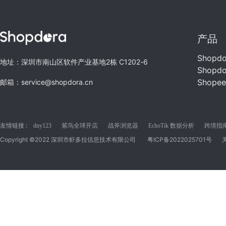
产品
Shopd
地址：深圳市南山区软件产业基地2栋 C1202-6
Shopd
Shope
邮箱：service@shopdora.cn
友情链接 :
dny123
紫鸟全球开店
战斧浏览器
EchoTik 数据分析
跨境指南C
Copyright ©2022 深圳市虾多拉信息技术有限公司
粤ICP备2022025701号