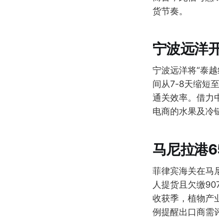
货节奏。
宁波远洋
宁波远洋将“泰
间从7-8天缩短
通关效率。借力
电商的水果及冷
马尼拉港6
菲律宾海关在马尼
人提货且欠缴90
收获季，植物产
例提醒出口商需