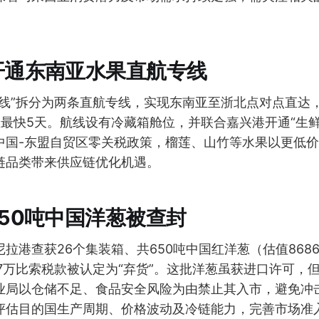
开通东南亚水果直航专线
越线”拆分为两条直航专线，实现东南亚至浙北点对点直达
至最快5天。航线设有冷藏箱舱位，并联合嘉兴港开通“生
中国-东盟自贸区零关税政策，榴莲、山竹等水果以更低
链品类带来供应链优化机遇。
50吨中国洋葱被查封
拉港查获26个集装箱、共650吨中国红洋葱（估值868
7万比索税款被认定为“弃货”。这批洋葱虽获进口许可，
业局以仓储不足、食品安全风险为由禁止其入市，避免冲
评估目的国生产周期、价格波动及冷链能力，完善市场准