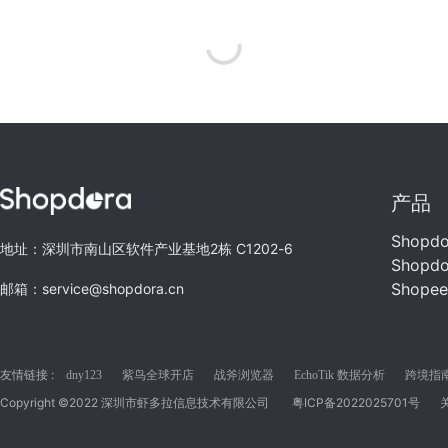
产品
Shopd
地址：深圳市南山区软件产业基地2栋 C1202-6
Shopd
Shope
邮箱：service@shopdora.cn
友情链接 :
dny123
紫鸟全球开店
战斧浏览器
EchoTik 数据分析
跨境指南C
Copyright ©2022 深圳市虾多拉信息技术有限公司
粤ICP备2022025701号