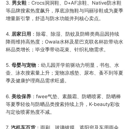
3.
男女鞋
：Crocs洞洞鞋、D+AF凉鞋、Native防水鞋
等品牌搜索热度飙升，厚底凉拖鞋与玛丽珍鞋成为夏季
增量新引擎，舒适与防水功能并列核心卖点。
4.
居家日用
：除霉、除湿、防蚊及防蟑类商品因持续
降雨维持高热度；Owala水杯及星巴克联名杯款带动水
杯品类增长；毕业季带动花束、针织礼物需求。
5.
母婴与宠物
：幼儿园开学前驱动力明显，书包、水
壶、泳衣搜索量上升；宠物凉感垫、尿布、蚤不到等夏
季及健康护理商品需求旺盛。
6.
美妆保养
：fwee气垫、素颜霜、防晒喷雾、防晒棒
等夏季轻妆与防晒品类搜索持续上升，K-beauty彩妆
与定妆喷雾热度不减。
7.
汽机车百货
：雨刷、玻璃镀膜、遮阳帘及车用雨伞