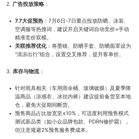
2.
广告投放策略
：
7.7大促预热
：7月6日-7日重点投放防晒、泳装、
空调服等热搜词，建议开启关键词自动竞价+手动
精准竞价双模。
关联推荐优化
：将墨镜、防晒手套、防晒面罩设为
“清凉出行”组合，设置交叉推荐，提升客单价。
3.
库存与物流
：
针对雨具相关（车用雨伞桶、玻璃镀膜）及夏季降
温商品（凉感衣、冰丝内裤）建议提前备货至本地
仓，避免大促期间断货。
预售商品占比放宽至≤10%，可适度利用预售模式
测试新品类（如小众品牌包款、PDRN修护霜），
但注意规避2%预售服务费成本。