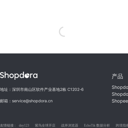
产品
Shopd
地址：深圳市南山区软件产业基地2栋 C1202-6
Shopd
Shope
邮箱：service@shopdora.cn
友情链接 :
dny123
紫鸟全球开店
战斧浏览器
EchoTik 数据分析
跨境指南C