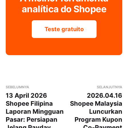
analítica do Shopee
Teste gratuito
SEBELUMNYA
SELANJUTNYA
13 April 2026
2026.04.16
Shopee Filipina
Shopee Malaysia
Laporan Mingguan
Luncurkan
Pasar: Persiapan
Program Kupon
Jelang Payday
Co-Payment