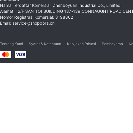
Nama Terdaftar Komersial: Zhenboyuan Industrial Co., Limited
Alamat: 12/F SAN TOI BUILDING 137-139 CONNAUGHT ROAD CE
Nomor Registrasi Komersial: 3198802
Email: service@shopdora.cn
Tentang Kami
Syarat & Ketentuan
Kebijakan Privasi
Pembayaran
Ke