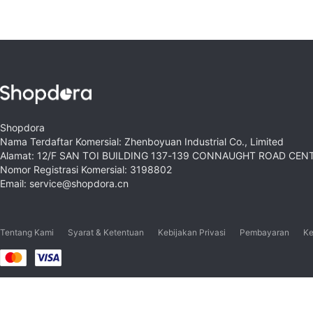
Shopdora
Nama Terdaftar Komersial: Zhenboyuan Industrial Co., Limited
Alamat: 12/F SAN TOI BUILDING 137-139 CONNAUGHT ROAD CE
Nomor Registrasi Komersial: 3198802
Email: service@shopdora.cn
Tentang Kami
Syarat & Ketentuan
Kebijakan Privasi
Pembayaran
Ke