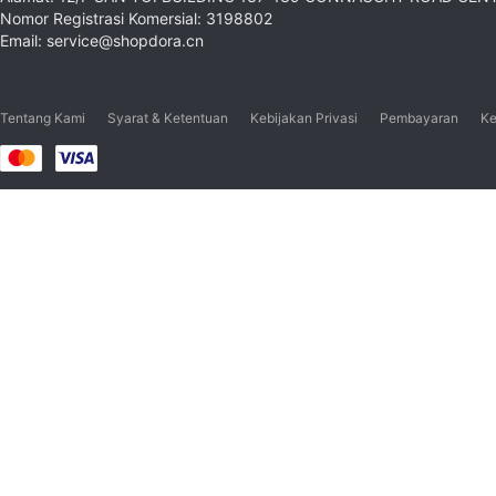
Nomor Registrasi Komersial: 3198802
Email: service@shopdora.cn
Tentang Kami
Syarat & Ketentuan
Kebijakan Privasi
Pembayaran
Ke