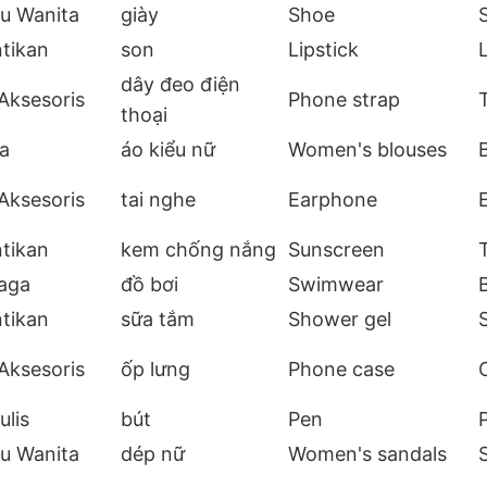
u Wanita
giày
Shoe
tikan
son
Lipstick
L
dây đeo điện
Aksesoris
Phone strap
thoại
a
áo kiểu nữ
Women's blouses
Aksesoris
tai nghe
Earphone
tikan
kem chống nắng
Sunscreen
aga
đồ bơi
Swimwear
tikan
sữa tắm
Shower gel
Aksesoris
ốp lưng
Phone case
ulis
bút
Pen
u Wanita
dép nữ
Women's sandals