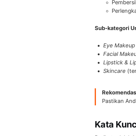
Pembers
Perlengka
Sub-kategori U
Eye Makeup
Facial Make
Lipstick & L
Skincare
(te
Rekomendas
Pastikan And
Kata Kunc