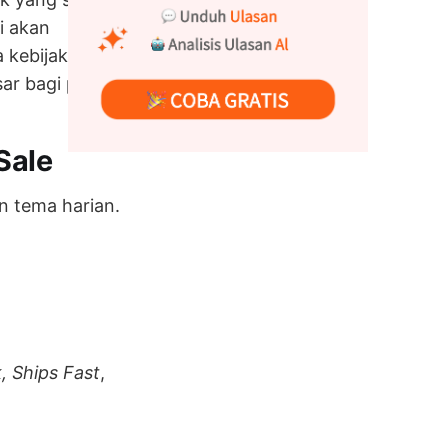
i akan
a kebijakan
r bagi penjual.
Sale
 tema harian.
, Ships Fast
,