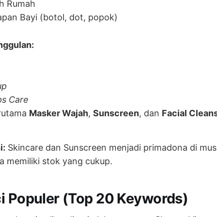
ih Rumah
pan Bayi (botol, dot, popok)
nggulan:
up
ips Care
rutama
Masker Wajah
,
Sunscreen
, dan
Facial Clean
i:
Skincare dan Sunscreen menjadi primadona di mus
a memiliki stok yang cukup.
i Populer (Top 20 Keywords)