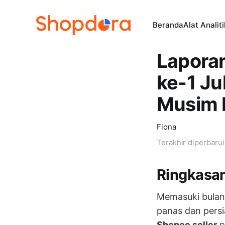
Beranda
Alat Analit
Lapora
ke-1 Ju
Musim 
Fiona
Terakhir diperbaru
Ringkasa
Memasuki bulan
panas dan pers
Shopee seller
p