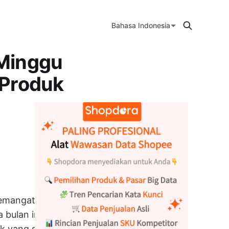
Bahasa Indonesia
 Minggu
n Produk
semangat musim
bulan ini, para
k yang sesuai