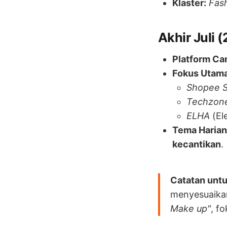
Klaster:
Fas
Akhir Juli (
Platform Ca
Fokus Utama
Shopee S
Techzon
ELHA
(El
Tema Harian
kecantikan
.
Catatan untu
menyesuaik
Make up"
, f