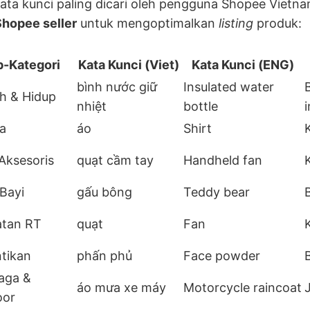
kata kunci paling dicari oleh pengguna Shopee Vietn
Shopee seller
untuk mengoptimalkan
listing
produk:
-Kategori
Kata Kunci (Viet)
Kata Kunci (ENG)
bình nước giữ
Insulated water
B
h & Hidup
nhiệt
bottle
a
áo
Shirt
Aksesoris
quạt cầm tay
Handheld fan
 Bayi
gấu bông
Teddy bear
atan RT
quạt
Fan
tikan
phấn phủ
Face powder
aga &
áo mưa xe máy
Motorcycle raincoat
oor