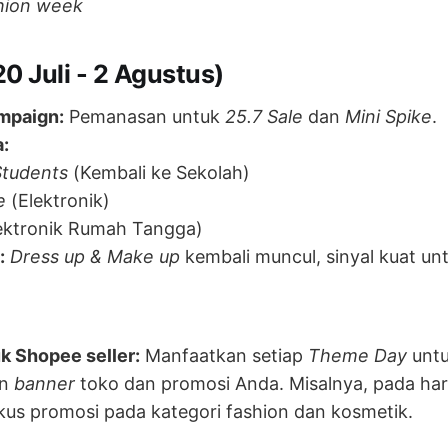
hion week
20 Juli - 2 Agustus)
mpaign:
Pemanasan untuk
25.7 Sale
dan
Mini Spike
.
:
tudents
(Kembali ke Sekolah)
e
(Elektronik)
ektronik Rumah Tangga)
:
Dress up & Make up
kembali muncul, sinyal kuat un
k Shopee seller:
Manfaatkan setiap
Theme Day
unt
an
banner
toko dan promosi Anda. Misalnya, pada har
okus promosi pada kategori fashion dan kosmetik.