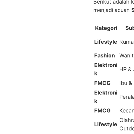
Berikut adalah 
menjadi acuan
Kategori
Sub
Lifestyle
Ruma
Fashion
Wanit
Elektroni
HP & 
k
FMCG
Ibu &
Elektroni
Peral
k
FMCG
Kecan
Olahr
Lifestyle
Outd