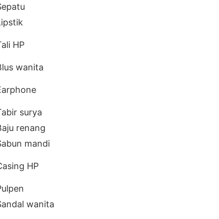
Sepatu
ipstik
Tali HP
Blus wanita
Earphone
Tabir surya
Baju renang
Sabun mandi
Casing HP
Pulpen
Sandal wanita