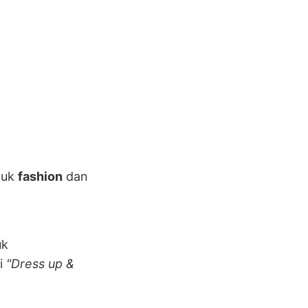
tuk
fashion
dan
uk
i
"Dress up &