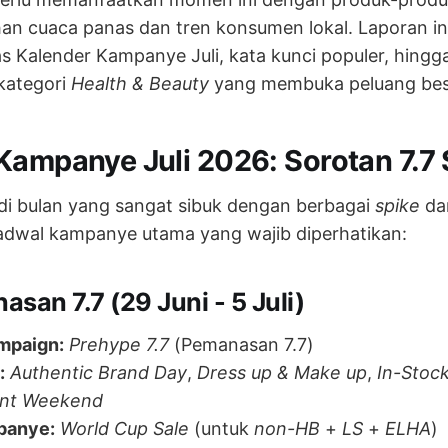
n cuaca panas dan tren konsumen lokal. Laporan in
 Kalender Kampanye Juli, kata kunci populer, hingg
kategori
Health & Beauty
yang membuka peluang besa
Kampanye Juli 2026: Sorotan 7.7 
di bulan yang sangat sibuk dengan berbagai
spike
dan
jadwal kampanye utama yang wajib diperhatikan:
san 7.7 (29 Juni - 5 Juli)
mpaign:
Prehype 7.7
(Pemanasan 7.7)
:
Authentic Brand Day
,
Dress up & Make up
,
In-Stock
ent Weekend
panye:
World Cup Sale
(untuk
non-HB
+
LS
+
ELHA
)