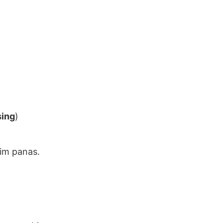
sing
)
im panas.