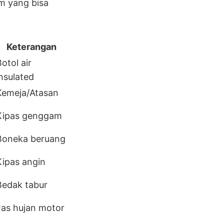
am yang bisa
Keterangan
otol air
insulated
Kemeja/Atasan
Kipas genggam
Boneka beruang
Kipas angin
Bedak tabur
Jas hujan motor