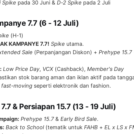
i Spike
pada 30 Juni &
D-2 Spike
pada 2 Juli
anye 7.7 (6 - 12 Juli)
pike
(H-1)
AK KAMPANYE 7.7!
Spike
utama.
xtended Sale
(Perpanjangan Diskon) +
Prehype 15.7
:
Low Price Day
,
VCX
(Cashback),
Member's Day
stikan stok barang aman dan iklan aktif pada tanggal
k
fast-moving
seperti elektronik dan fashion.
7.7 & Persiapan 15.7 (13 - 19 Juli)
mpaign:
Prehype 15.7
&
Early Bird Sale
.
s:
Back to School
(tematik untuk
FAHB
+
EL x LS x 