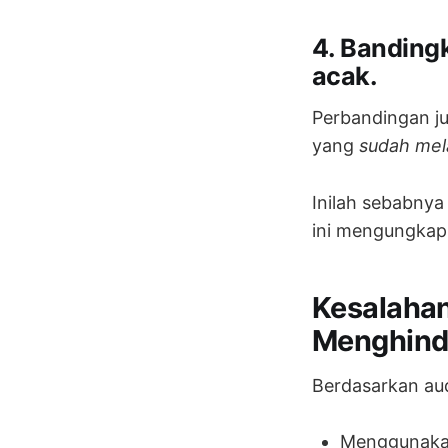
4. Banding
acak.
Perbandingan j
yang
sudah mel
Inilah sebabnya
ini mengungkap 
Kesalaha
Menghind
Berdasarkan aud
Menggunakan 