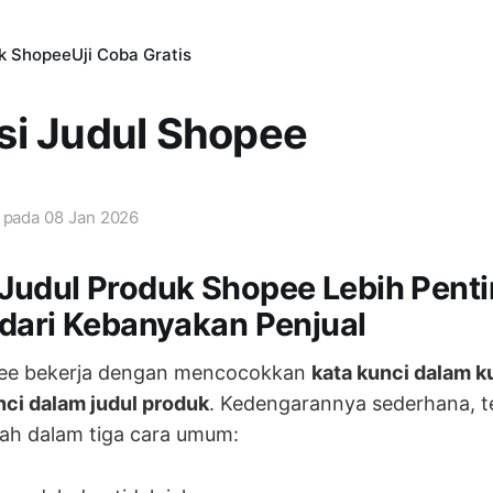
ik Shopee
Uji Coba Gratis
si Judul Shopee
i pada
08 Jan 2026
udul Produk Shopee Lebih Penti
dari Kebanyakan Penjual
pee bekerja dengan mencocokkan
kata kunci dalam k
nci dalam judul produk
. Kedengarannya sederhana, t
lah dalam tiga cara umum: