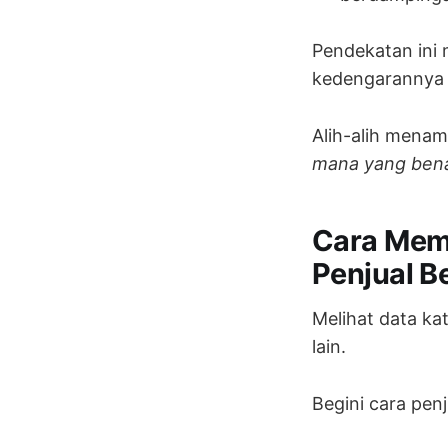
Pendekatan ini 
kedengarannya 
Alih-alih menam
mana yang bena
Cara Memb
Penjual 
Melihat data ka
lain.
Begini cara pen