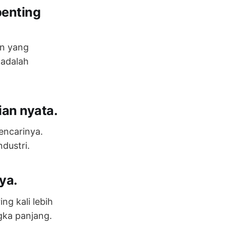
penting
an yang
 adalah
ian nyata.
encarinya.
ndustri.
ya.
g kali lebih
gka panjang.