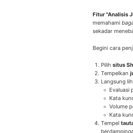
Fitur "Analisis
memahami
baga
sekadar meneba
Begini cara pe
Pilih
situs S
Tempelkan
j
Langsung lih
Evaluasi 
Kata kun
Volume p
Kata kunc
Tempel
taut
berdamping