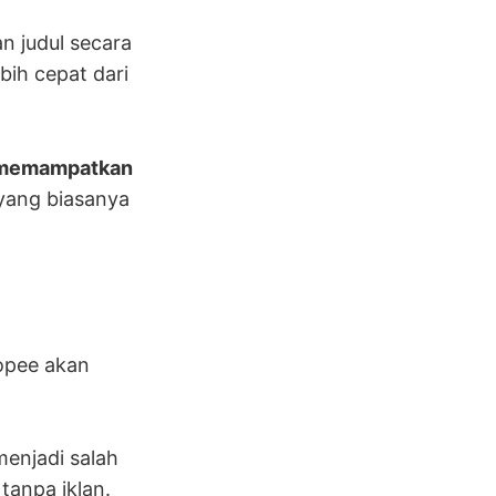
n judul secara
bih cepat dari
memampatkan
yang biasanya
opee akan
 menjadi salah
tanpa iklan.