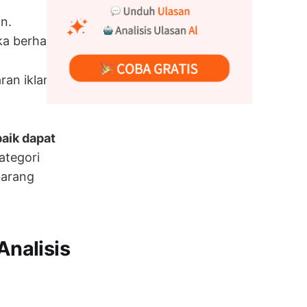
n.
 berhasil.
aran iklan yang
aik dapat
ategori
barang
nalisis