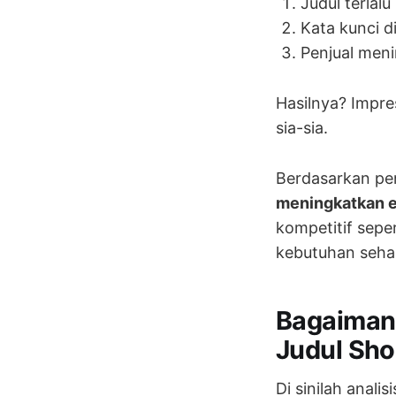
Judul terlalu
Kata kunci d
Penjual men
Hasilnya? Impre
sia-sia.
Berdasarkan p
meningkatkan e
kompetitif sepe
kebutuhan sehar
Bagaiman
Judul Sh
Di sinilah anali