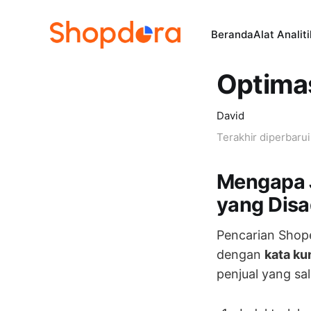
Beranda
Alat Analit
Optima
David
Terakhir diperbaru
Mengapa J
yang Disa
Pencarian Sho
dengan
kata ku
penjual yang sa