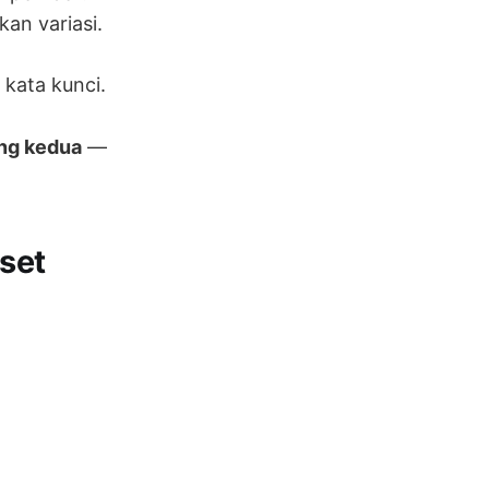
an variasi.
 kata kunci.
ing kedua
—
set