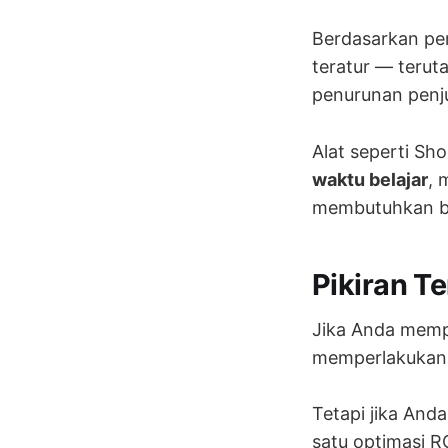
Berdasarkan pe
teratur — terut
penurunan penju
Alat seperti Sho
waktu belajar
, 
membutuhkan be
Pikiran Te
Jika Anda memp
memperlakukan 
Tetapi jika An
satu optimasi R