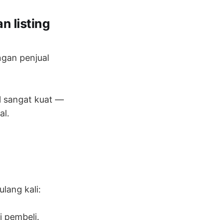
n listing
gan penjual
l sangat kuat —
al.
lang kali:
i pembeli.