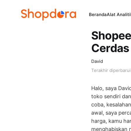
Beranda
Alat Analit
Shopee 
Cerdas
David
Terakhir diperbaru
Halo, saya David
toko sendiri da
coba, kesalahan
awal, saya perc
harga, kamu har
menghabiskan ma