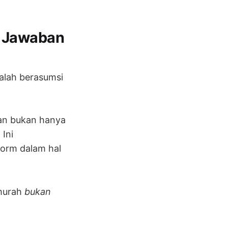
i Jawaban
dalah berasumsi
an bukan hanya
 Ini
form dalam hal
rmurah
bukan