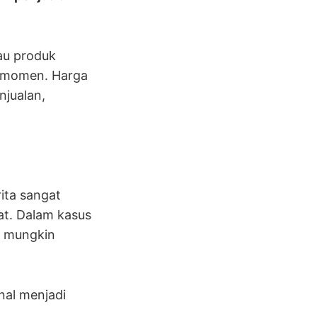
au produk
n momen. Harga
njualan,
ita sangat
at. Dalam kasus
a mungkin
nal menjadi