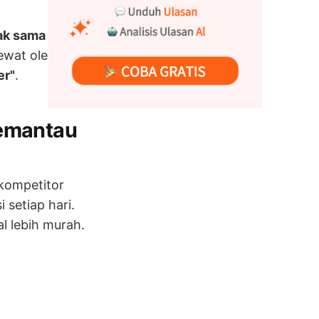
ak sama dengan
lewat oleh
er"
.
Memantau
kompetitor
 setiap hari.
l lebih murah.