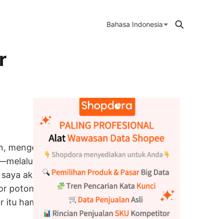
Bahasa Indonesia
r
un, mengelola
t—melalui coba-
saya akui. Di
tor potong
r itu hampir