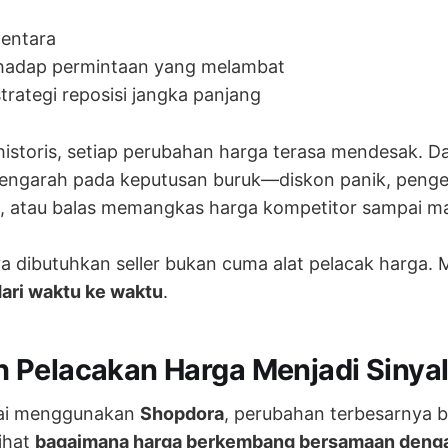
entara
hadap permintaan yang melambat
strategi reposisi jangka panjang
istoris, setiap perubahan harga terasa mendesak. D
engarah pada keputusan buruk—diskon panik, pengel
u, atau balas memangkas harga kompetitor sampai ma
 dibutuhkan seller bukan cuma alat pelacak harga. 
ari waktu ke waktu
.
Pelacakan Harga Menjadi Sinyal 
lai menggunakan
Shopdora
, perubahan terbesarnya 
ihat
bagaimana harga berkembang bersamaan denga