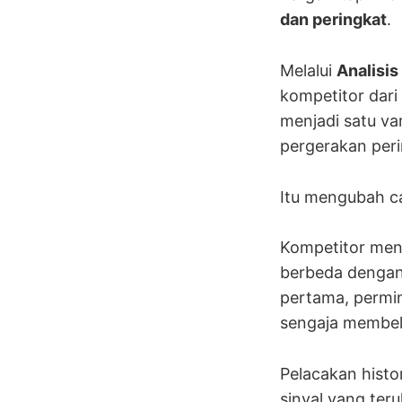
dan peringkat
.
Melalui
Analisis
kompetitor dar
menjadi satu va
pergerakan peri
Itu mengubah c
Kompetitor menu
berbeda dengan
pertama, permi
sengaja membel
Pelacakan histo
sinyal yang teru