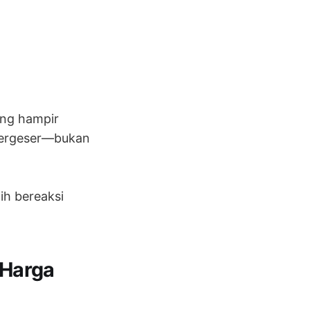
ang hampir
 bergeser—bukan
ih bereaksi
Harga