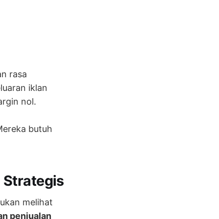
an rasa
uaran iklan
rgin nol.
Mereka butuh
Strategis
bukan melihat
n penjualan