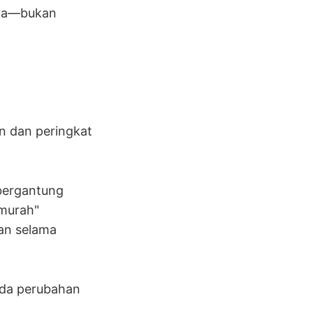
aya—bukan
n dan peringkat
 bergantung
 murah"
an selama
ada perubahan