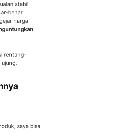
alan stabil
nar-benar
gejar harga
enguntungkan
i rentang-
 ujung.
nnya
oduk, saya bisa