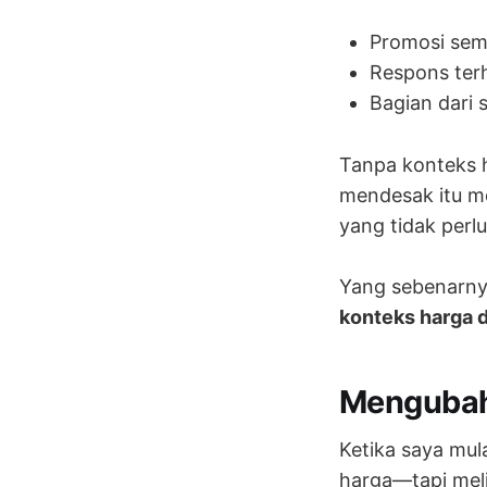
Promosi sem
Respons ter
Bagian dari 
Tanpa konteks h
mendesak itu m
yang tidak perl
Yang sebenarnya
konteks harga d
Mengubah 
Ketika saya mu
harga—tapi mel